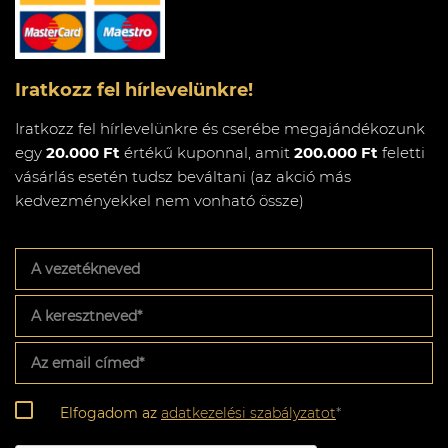
Iratkozz fel hírlevelünkre!
Iratkozz fel hírlevelünkre és cserébe megajándékozunk
egy
20.000 Ft
értékű kuponnal, amit
200.000 Ft
feletti
vásárlás esetén tudsz beváltani (az akció más
kedvezményekkel nem vonható össze)
A
vezetékneved
A
keresztneved
*
Az
email
címed
*
Adatkezelési
Elfogadom az
adatkezelési szabályzatot
*
szabályzat
*