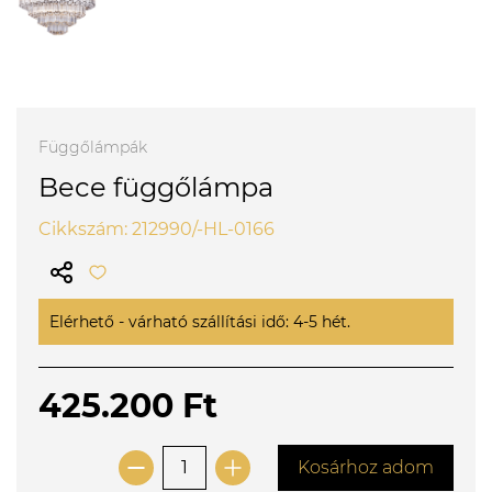
Függőlámpák
Bece függőlámpa
Cikkszám: 212990/-HL-0166
Elérhető - várható szállítási idő: 4-5 hét.
425.200 Ft
Kosárhoz adom