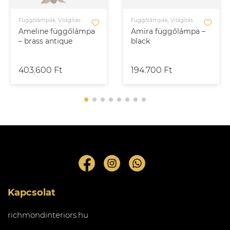
Függőlámpák, Világítás
Függőlámpák, Világítás
Ameline függőlámpa
Amira függőlámpa –
– brass antique
black
403.600 Ft
194.700 Ft
Kapcsolat
richmondinteriors.hu