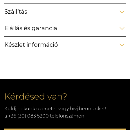
Szállítás
Elállás és garancia
Készlet információ
Kérdésed van?
Küldj nekünk üzenetet vagy hívj bennünket!
a +36 (30) 083 5200 telefonszámon!