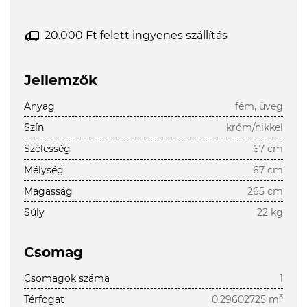
20.000 Ft felett ingyenes szállítás
Jellemzők
Anyag
fém, üveg
Szín
króm/nikkel
Szélesség
67 cm
Mélység
67 cm
Magasság
265 cm
Súly
22 kg
Csomag
Csomagok száma
1
3
Térfogat
0.29602725 m