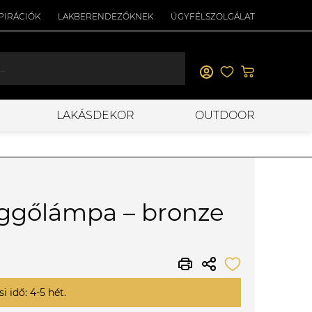
PIRÁCIÓK
LAKBERENDEZŐKNEK
ÜGYFÉLSZOLGÁLAT
LAKÁSDEKOR
OUTDOOR
üggőlámpa – bronze
i idő: 4-5 hét.