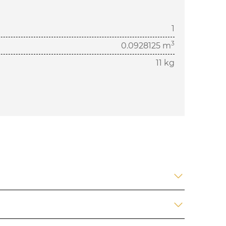
1
3
0.0928125 m
11 kg