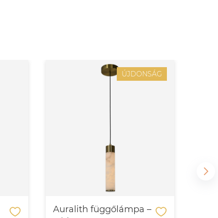
ÚJDONSÁG
Auralith függőlámpa –
Aur