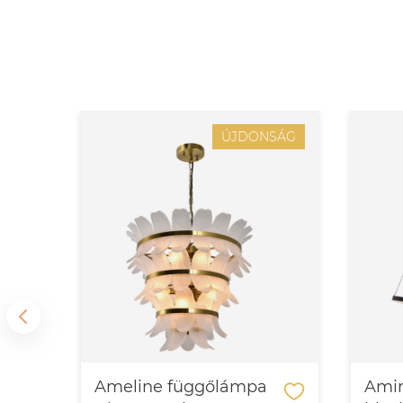
SÁG
ÚJDONSÁG
–
Ameline függőlámpa
Amir