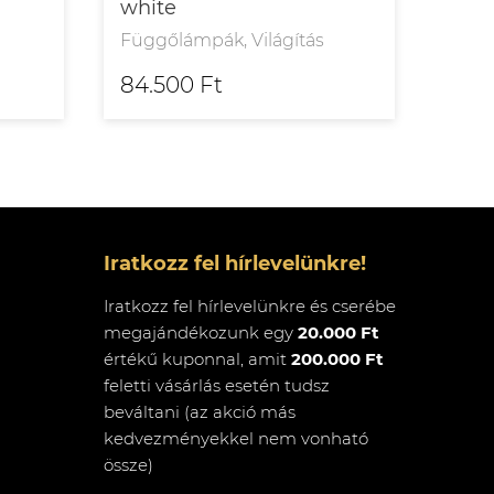
white
bras
Függőlámpák, Világítás
Függ
84.500 Ft
504
Iratkozz fel hírlevelünkre!
Iratkozz fel hírlevelünkre és cserébe
megajándékozunk egy
20.000 Ft
értékű kuponnal, amit
200.000 Ft
feletti vásárlás esetén tudsz
beváltani (az akció más
kedvezményekkel nem vonható
össze)