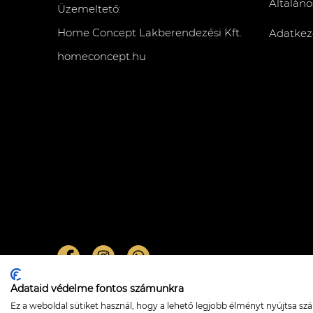
Általáno
Üzemeltető:
Home Concept Lakberendezési Kft.
Adatkeze
homeconcept.hu
Adataid védelme fontos számunkra
Chavine függőlámpa – bronze
Ez a weboldal sütiket használ, hogy a lehető legjobb élményt nyújtsa s