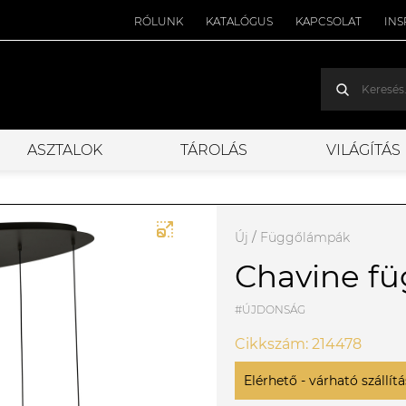
RÓLUNK
KATALÓGUS
KAPCSOLAT
INS
ASZTALOK
TÁROLÁS
VILÁGÍTÁS
Új
/
Függőlámpák
Chavine f
#ÚJDONSÁG
Cikkszám: 214478
Elérhető - várható szállítás