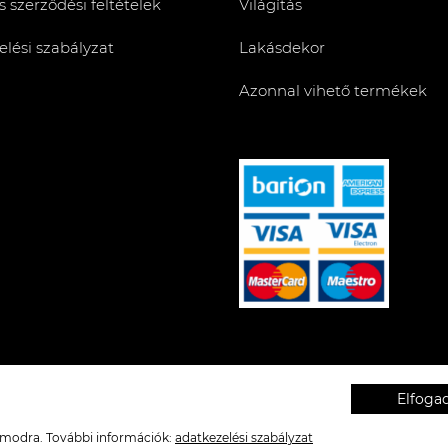
s szerződési feltételek
Világítás
lési szabályzat
Lakásdekor
Azonnal vihető termékek
Elfog
zámodra. További információk:
adatkezelési szabályzat