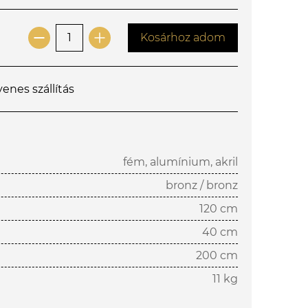
Kosárhoz adom
yenes szállítás
fém, alumínium, akril
bronz / bronz
120 cm
40 cm
200 cm
11 kg