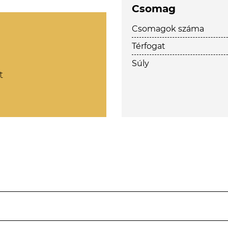
Csomag
Csomagok száma
Térfogat
Súly
t