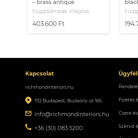
– brass antique
blac
Függőlámpák, Világítás
Függő
403.600 Ft
194.
Kapcsolat
Ügyfél
Rendelés
richmondinteriors.hu
Fizetés 
1112 Budapest, Budaörsi út 165.
Csere és
info@richmondinteriors.hu
Szerviz 
+36 (30) 083 5200