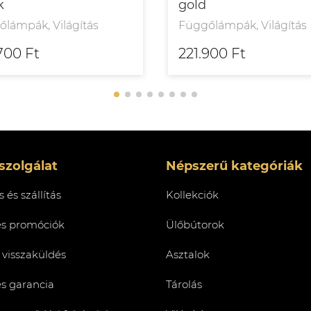
k
gold
lámpák, Világítás
Függőlámpák, Világítás
700 Ft
221.900 Ft
szolgálat
Népszerű kategóriák
 és szállítás
Kollekciók
és promóciók
Ülőbútorok
 visszaküldés
Asztalok
és garancia
Tárolás