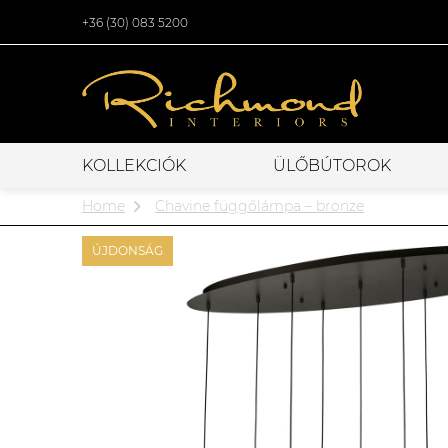
+36 (30) 083 5200
KOLLEKCIÓK
ÜLŐBÚTOROK
Home
Chavine függőlámpa – bronze
ÚJDONSÁG