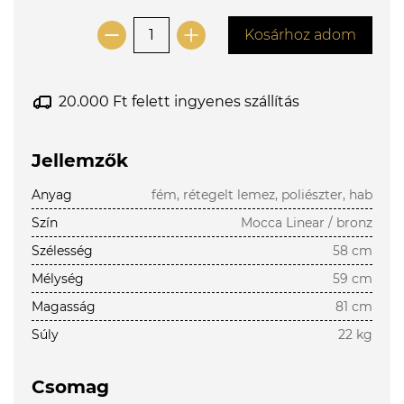
Kosárhoz adom
20.000 Ft felett ingyenes szállítás
Jellemzők
Anyag
fém, rétegelt lemez, poliészter, hab
Szín
Mocca Linear / bronz
Szélesség
58 cm
Mélység
59 cm
Magasság
81 cm
Súly
22 kg
Csomag