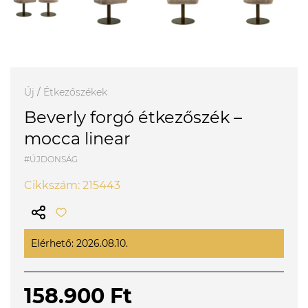
Új
/
Étkezőszékek
Beverly forgó étkezőszék –
mocca linear
#ÚJDONSÁG
Cikkszám: 215443
Elérhető: 2026.08.10.
158.900 Ft