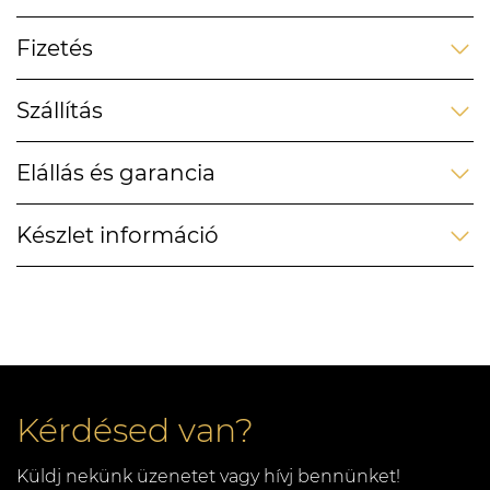
Fizetés
Szállítás
Elállás és garancia
Készlet információ
Kérdésed van?
Küldj nekünk üzenetet vagy hívj bennünket!