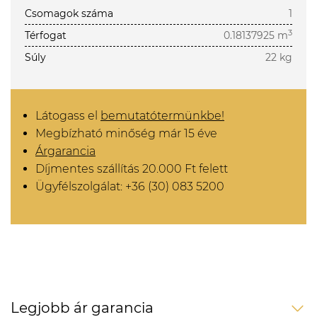
Csomagok száma
1
3
Térfogat
0.18137925 m
Súly
22 kg
Látogass el
bemutatótermünkbe!
Megbízható minőség már 15 éve
Árgarancia
Díjmentes szállítás 20.000 Ft felett
Ügyfélszolgálat: +36 (30) 083 5200
Legjobb ár garancia