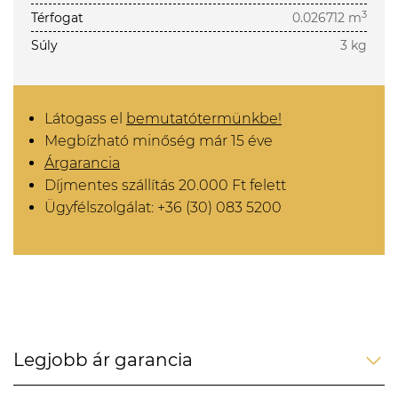
3
Térfogat
0.026712 m
Súly
3 kg
Látogass el
bemutatótermünkbe!
Megbízható minőség már 15 éve
Árgarancia
Díjmentes szállítás 20.000 Ft felett
Ügyfélszolgálat: +36 (30) 083 5200
Legjobb ár garancia