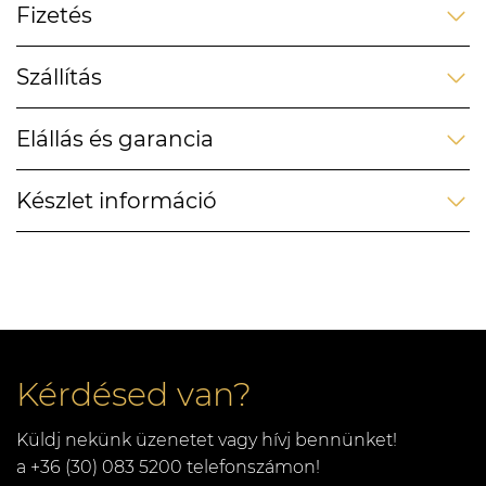
Fizetés
Szállítás
Elállás és garancia
Készlet információ
Kérdésed van?
Küldj nekünk üzenetet vagy hívj bennünket!
a +36 (30) 083 5200 telefonszámon!