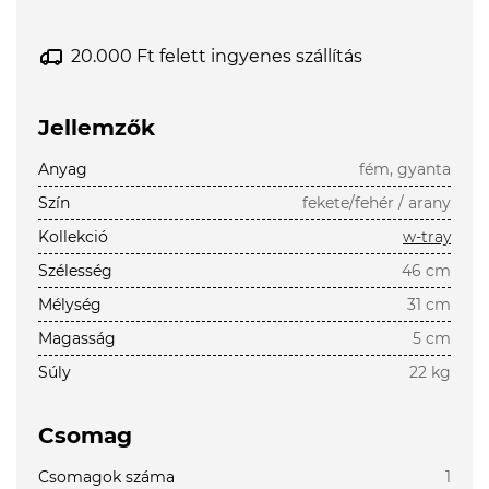
20.000 Ft felett ingyenes szállítás
Jellemzők
Anyag
fém, gyanta
Szín
fekete/fehér / arany
Kollekció
w-tray
Szélesség
46 cm
Mélység
31 cm
Magasság
5 cm
Súly
22 kg
Csomag
Csomagok száma
1