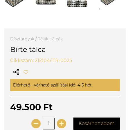
Dísztárgyak
/
Tálak, tálcák
Birte tálca
Cikkszám: 212104/-TR-0025
Elérhető - várható szállítási idő: 4-5 hét.
49.500 Ft
Kosárhoz adom