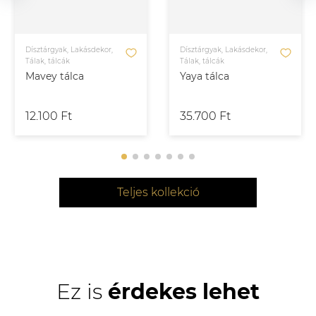
Dísztárgyak, Lakásdekor,
Dísztárgyak, Lakásdekor,
Tálak, tálcák
Tálak, tálcák
Mavey tálca
Yaya tálca
12.100 Ft
35.700 Ft
Teljes kollekció
Ez is
érdekes lehet