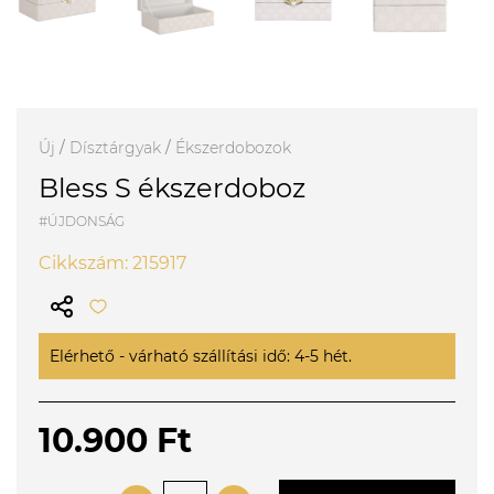
Új
/
Dísztárgyak
/
Ékszerdobozok
Bless S ékszerdoboz
#ÚJDONSÁG
Cikkszám: 215917
Elérhető - várható szállítási idő: 4-5 hét.
10.900 Ft