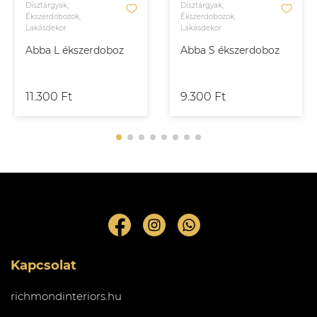
Dísztárgyak,
Dísztárgyak,
Ékszerdobozok,
Ékszerdobozok,
Lakásdekor
Lakásdekor
Abba L ékszerdoboz
Abba S ékszerdoboz
11.300 Ft
9.300 Ft
Kapcsolat
richmondinteriors.hu