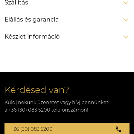
Szállítás
Elállás és garancia
Készlet információ
Kérdésed van?
Küldj nekünk üzenetet vagy hívj bennünket!
a +36 (30) 083 5200 telefonszámon!
+36 (30) 083 5200