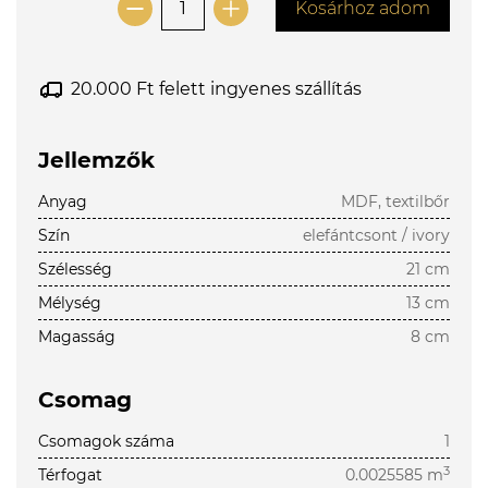
Kosárhoz adom
20.000 Ft felett ingyenes szállítás
Jellemzők
Anyag
MDF, textilbőr
Szín
elefántcsont / ivory
Szélesség
21 cm
Mélység
13 cm
Magasság
8 cm
Csomag
Csomagok száma
1
3
Térfogat
0.0025585 m