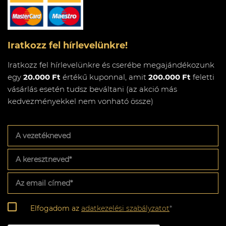
Iratkozz fel hírlevelünkre!
Iratkozz fel hírlevelünkre és cserébe megajándékozunk
egy
20.000 Ft
értékű kuponnal, amit
200.000 Ft
feletti
vásárlás esetén tudsz beváltani (az akció más
kedvezményekkel nem vonható össze)
A
vezetékneved
A
keresztneved
*
Az
email
címed
*
Adatkezelési
Elfogadom az
adatkezelési szabályzatot
*
szabályzat
*