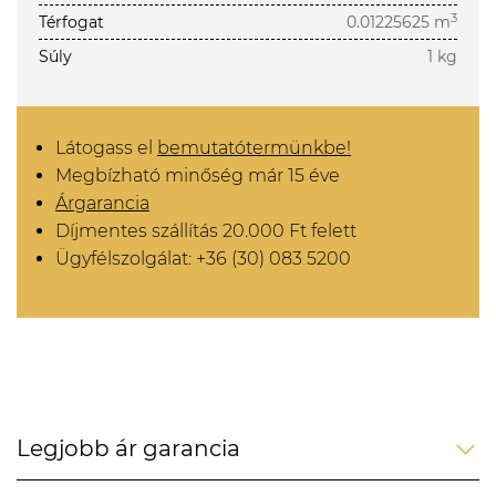
3
Térfogat
0.01225625 m
Súly
1 kg
Látogass el
bemutatótermünkbe!
Megbízható minőség már 15 éve
Árgarancia
Díjmentes szállítás 20.000 Ft felett
Ügyfélszolgálat: +36 (30) 083 5200
Legjobb ár garancia