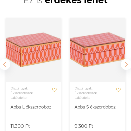
Ez is
érdekes lehet
Dísztárgyak,
Dísztárgyak,
Ékszerdobozok,
Ékszerdobozok,
Lakásdekor
Lakásdekor
Abba L ékszerdoboz
Abba S ékszerdoboz
11.300 Ft
9.300 Ft