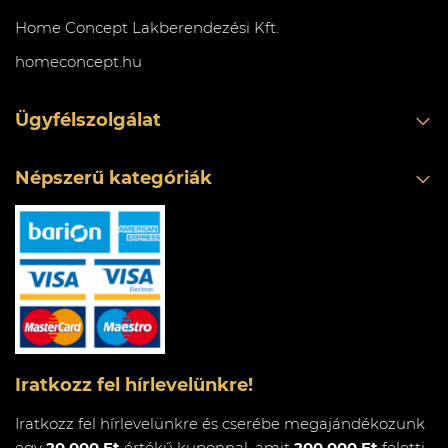
Home Concept Lakberendezési Kft.
homeconcept.hu
Ügyfélszolgálat
Népszerű kategóriák
Iratkozz fel hírlevelünkre!
Iratkozz fel hírlevelünkre és cserébe megajándékozunk
egy
20.000 Ft
értékű kuponnal, amit
200.000 Ft
feletti