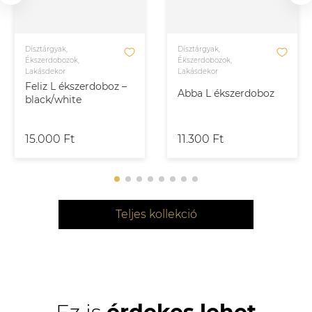
Dísztárgyak,
Dísztárgyak,
Ékszerdobozok,
Ékszerdobozok,
Lakásdekor
Lakásdekor
Feliz L ékszerdoboz –
Abba L ékszerdoboz
black/white
15.000 Ft
11.300 Ft
Teljes kollekció