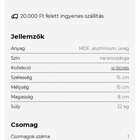
20.000 Ft felett ingyenes szállítás
Jellemzők
Anyag
MDF, alumínium, üveg
Szín
narancssárga
Kollekció
w-boxes
Szélesség
15 cm
Mélység
15 cm
Magasság
8 cm
Súly
22 kg
Csomag
Csomagok száma
1