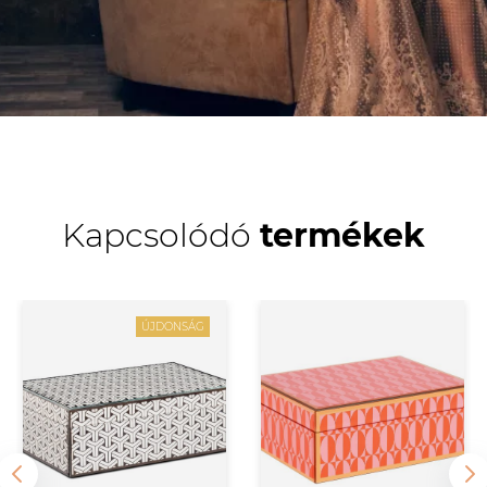
Kapcsolódó
termékek
ÚJDONSÁG