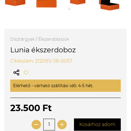
Dísztárgyak
/
Ékszerdobozok
Lunia ékszerdoboz
Cikkszám: 212091/-JB-0057
Elérhető - várható szállítási idő: 4-5 hét.
23.500 Ft
Kosárhoz adom