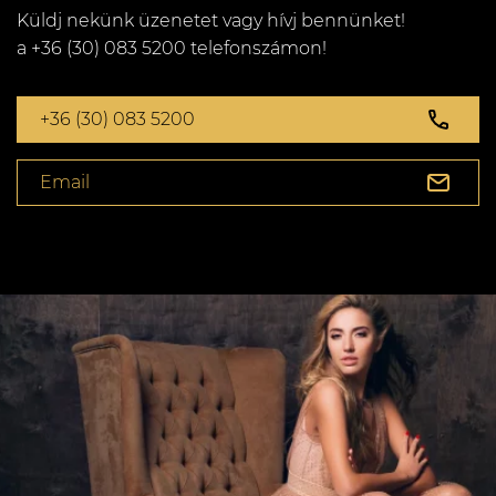
Küldj nekünk üzenetet vagy hívj bennünket!
a +36 (30) 083 5200 telefonszámon!
+36 (30) 083 5200
Email