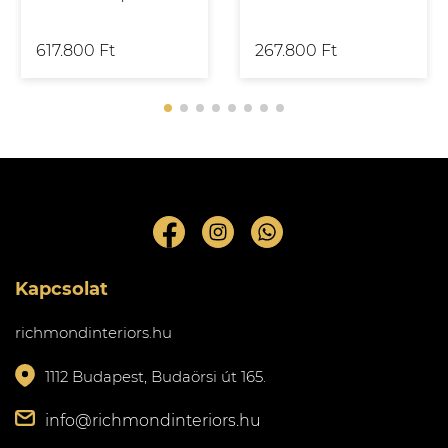
617.800 Ft
267.800 Ft
Kapcsolat
richmondinteriors.hu
1112 Budapest, Budaörsi út 165.
info@richmondinteriors.hu