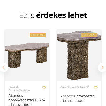
Ez is
érdekes lehet
ÚJDONSÁG
ÚJDONSÁG
Asztalok,
Asztalok, Lerakóasztalok
Dohányzóasztalok
Abandos
Abandos lerakóasztal
dohányzóasztal 131×74
– brass antique
– brass antique