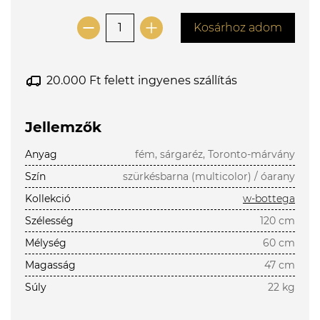
Kosárhoz adom
20.000 Ft felett ingyenes szállítás
Jellemzők
Anyag
fém, sárgaréz, Toronto-márvány
Szín
szürkésbarna (multicolor) / óarany
Kollekció
w-bottega
Szélesség
120 cm
Mélység
60 cm
Magasság
47 cm
Súly
22 kg