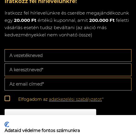
Iratkozz fel hírlevelünkre!
Iratkozz fel hírlevelünkre és cserébe megajándékozunk
egy
20.000 Ft
értékű kuponnal, amit
200.000 Ft
feletti
vásárlás esetén tudsz beváltani (az akció más
kedvezményekkel nem vonható össze)
A
vezetékneved
A
keresztneved
*
Az
email
címed
*
Adatkezelési
Elfogadom az
adatkezelési szabályzatot
*
szabályzat
*
CAPTCHA
Adataid védelme fontos számunkra