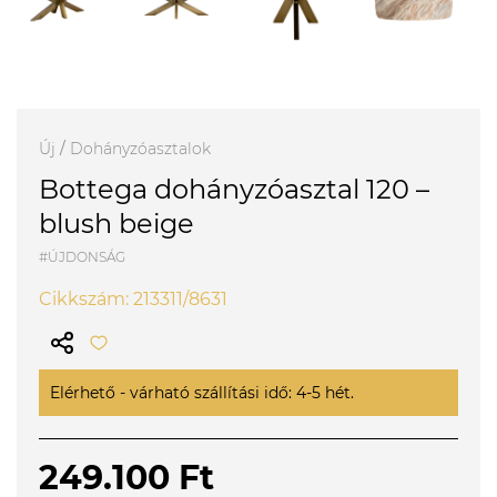
Új
/
Dohányzóasztalok
Bottega dohányzóasztal 120 –
blush beige
#ÚJDONSÁG
Cikkszám: 213311/8631
Elérhető - várható szállítási idő: 4-5 hét.
249.100 Ft