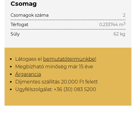
Csomag
Csomagok száma
2
3
Térfogat
0.233744 m
Súly
62 kg
Látogass el
bemutatótermünkbe!
Megbízható minőség már 15 éve
Árgarancia
Díjmentes szállítás 20.000 Ft felett
Ügyfélszolgálat: +36 (30) 083 5200