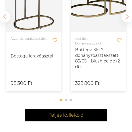
Asztalok, Lerakóasztalok
Asztalok,
Dohányzóasztalok
Bottega SET2
dohányzóasztal-szett
Bottega lerakóasztal
85/65 – blush beige (2
db)
98.300 Ft
328.800 Ft
Teljes kollekció