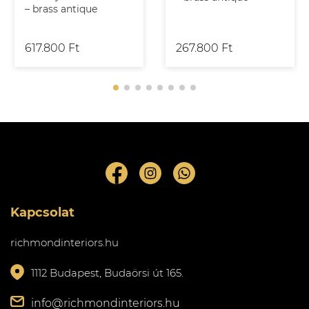
– brass antique
617.800 Ft
267.800 Ft
Kapcsolat
richmondinteriors.hu
1112 Budapest, Budaörsi út 165.
info@richmondinteriors.hu