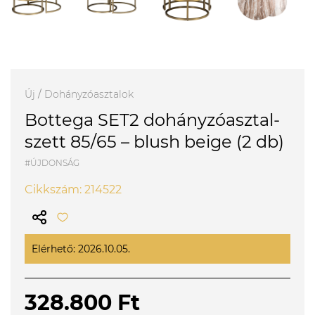
Új
/
Dohányzóasztalok
Bottega SET2 dohányzóasztal-
szett 85/65 – blush beige (2 db)
#ÚJDONSÁG
Cikkszám: 214522
Elérhető: 2026.10.05.
328.800 Ft