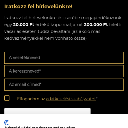
Iratkozz fel hírlevelünkre!
Iratkozz fel hírlevelünkre és cserébe megajándékozunk
egy
20.000 Ft
értékű kuponnal, amit
200.000 Ft
feletti
vásárlás esetén tudsz beváltani (az akció más
kedvezményekkel nem vonható össze)
A
vezetékneved
A
keresztneved
*
Az
email
címed
*
Adatkezelési
Elfogadom az
adatkezelési szabályzatot
*
szabályzat
*
CAPTCHA