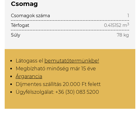
Csomag
Csomagok száma
1
3
Térfogat
0.415152 m
Súly
78 kg
Látogass el
bemutatótermünkbe!
Megbízható minőség már 15 éve
Árgarancia
Díjmentes szállítás 20.000 Ft felett
Ügyfélszolgálat: +36 (30) 083 5200