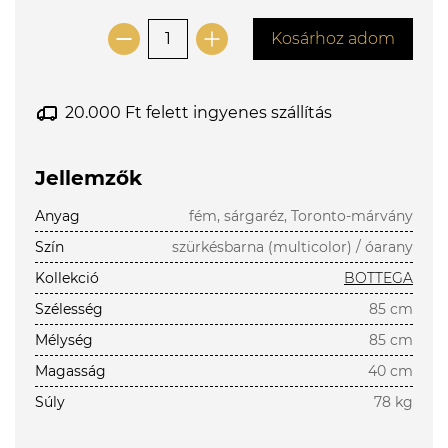
Kosárhoz adom
20.000 Ft felett ingyenes szállítás
Jellemzők
Anyag
fém, sárgaréz, Toronto-márvány
Szín
szürkésbarna (multicolor) / óarany
Kollekció
BOTTEGA
Szélesség
85 cm
Mélység
85 cm
Magasság
40 cm
Súly
78 kg