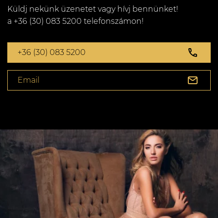
Küldj nekünk üzenetet vagy hívj bennünket!
a +36 (30) 083 5200 telefonszámon!
+36 (30) 083 5200
Email