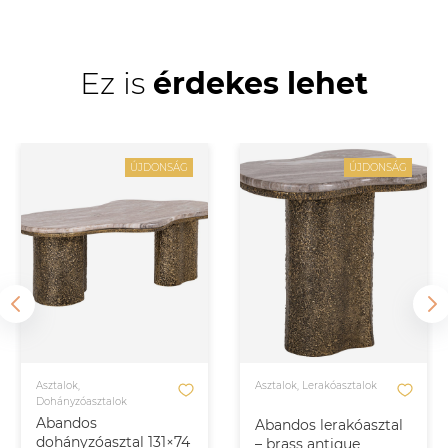
Ez is
érdekes lehet
ÚJDONSÁG
ÚJDONSÁG
Asztalok,
Asztalok, Lerakóasztalok
Dohányzóasztalok
Abandos
Abandos lerakóasztal
dohányzóasztal 131×74
– brass antique