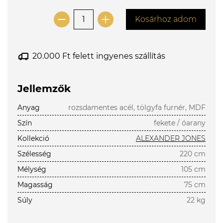
Kosárhoz adom
20.000 Ft felett ingyenes szállítás
Jellemzők
Anyag
rozsdamentes acél, tölgyfa furnér, MDF
Szín
fekete / óarany
Kollekció
ALEXANDER JONES
Szélesség
220 cm
Mélység
105 cm
Magasság
75 cm
Súly
22 kg