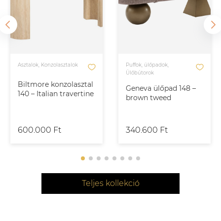
Asztalok, Konzolasztalok
Puffok, ülőpadok,
Ülőbútorok
Biltmore konzolasztal
Geneva ülőpad 148 –
140 – Italian travertine
brown tweed
600.000 Ft
340.600 Ft
Teljes kollekció