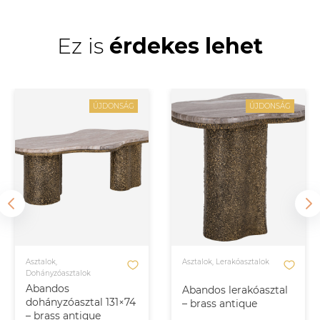
Ez is
érdekes lehet
ÚJDONSÁG
ÚJDONSÁG
Asztalok,
Asztalok, Lerakóasztalok
Dohányzóasztalok
Abandos
Abandos lerakóasztal
dohányzóasztal 131×74
– brass antique
– brass antique