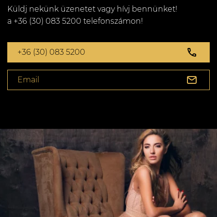
Küldj nekünk üzenetet vagy hívj bennünket!
a +36 (30) 083 5200 telefonszámon!
+36 (30) 083 5200
Email