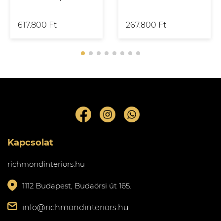
617.800 Ft
267.800 Ft
Kapcsolat
richmondinteriors.hu
1112 Budapest, Budaörsi út 165.
info@richmondinteriors.hu