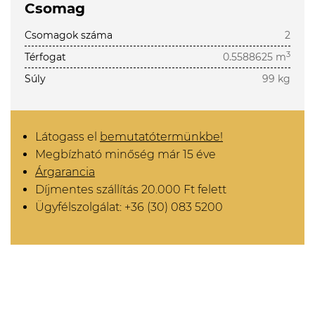
Csomag
Csomagok száma
2
3
Térfogat
0.5588625 m
Súly
99 kg
Látogass el
bemutatótermünkbe!
Megbízható minőség már 15 éve
Árgarancia
Díjmentes szállítás 20.000 Ft felett
Ügyfélszolgálat: +36 (30) 083 5200