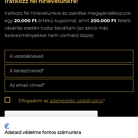
Iratkozz fel hírlevelünkre!
Iratkozz fel hírlevelünkre és cserébe megajándékozunk
egy
20.000 Ft
értékű kuponnal, amit
200.000 Ft
feletti
vásárlás esetén tudsz beváltani (az akció más
kedvezményekkel nem vonható össze)
A
vezetékneved
A
keresztneved
*
Az
email
címed
*
Adatkezelési
Elfogadom az
adatkezelési szabályzatot
*
szabályzat
*
CAPTCHA
Adataid védelme fontos számunkra