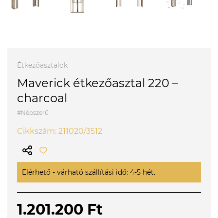
Étkezőasztalok
Maverick étkezőasztal 220 –
charcoal
#Népszerű
Cikkszám: 211020/3512
Elérhető - várható szállítási idő: 4-5 hét.
1.201.200 Ft