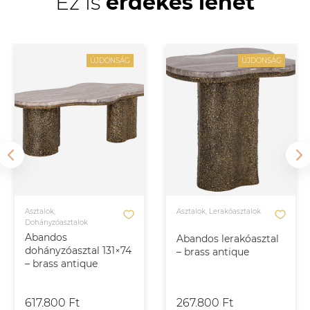
Ez is
érdekes lehet
ÚJDONSÁG
ÚJDONSÁG
Asztalok,
Asztalok, Lerakóasztalok
Dohányzóasztalok
Abandos
Abandos lerakóasztal
dohányzóasztal 131×74
– brass antique
– brass antique
617.800 Ft
267.800 Ft