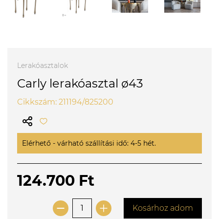
Lerakóasztalok
Carly lerakóasztal ø43
Cikkszám: 211194/825200
Elérhető - várható szállítási idő: 4-5 hét.
124.700 Ft
Kosárhoz adom