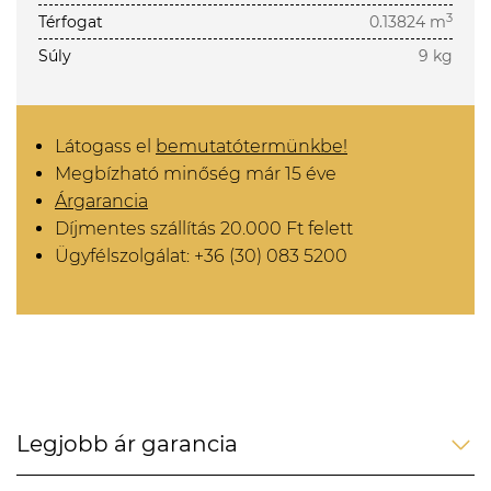
3
Térfogat
0.13824 m
Súly
9 kg
Látogass el
bemutatótermünkbe!
Megbízható minőség már 15 éve
Árgarancia
Díjmentes szállítás 20.000 Ft felett
Ügyfélszolgálat: +36 (30) 083 5200
Legjobb ár garancia