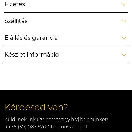
Fizetés
Szállítás
Elállás és garancia
Készlet információ
Kérdésed van?
Küldj nekünk üzenetet vagy hívj bennünket!
a +36 (30) 083 5200 telefonszámon!