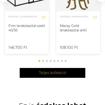
Asztalok, Lerakóasztalok
Asztalok, Lerakóasztalok
Finn lerakóasztal-szett
Macey Gold
40/35
lerakóasztal ø40
146.700 Ft
108.100 Ft
Teljes kollekció