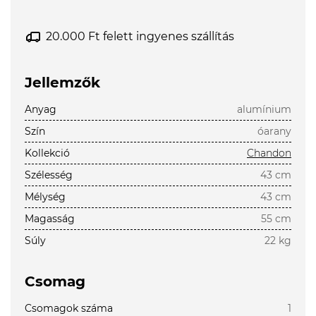
20.000 Ft felett ingyenes szállítás
Jellemzők
Anyag
alumínium
Szín
óarany
Kollekció
Chandon
Szélesség
43 cm
Mélység
43 cm
Magasság
55 cm
Súly
22 kg
Csomag
Csomagok száma
1