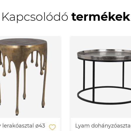
Kapcsolódó
termékek
y lerakóasztal ø43
Lyam dohányzóaszta