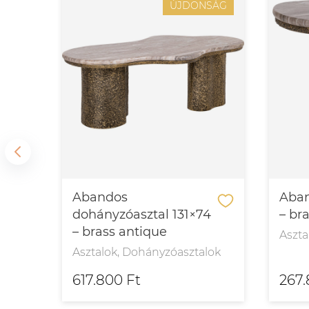
SÁG
ÚJDONSÁG
l
Abandos
Aban
dohányzóasztal 131×74
– br
– brass antique
Aszta
Asztalok, Dohányzóasztalok
617.800 Ft
267.