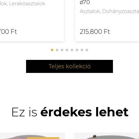
ø70
lok, Lerakóasztalok
Asztalok, Dohányzóaszta
700 Ft
215.800 Ft
Teljes kollekció
Ez is
érdekes lehet