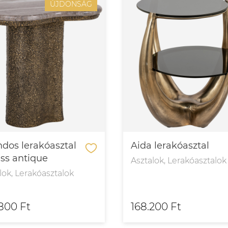
ÚJDONSÁG
dos lerakóasztal
Aida lerakóasztal
ass antique
Asztalok, Lerakóasztalok
lok, Lerakóasztalok
800 Ft
168.200 Ft