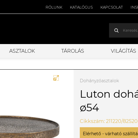
RÓLUNK
KATALÓGUS
KAPCSOLAT
INS
ASZTALOK
TÁROLÁS
VILÁGÍTÁS
Dohányzóasztalok
Luton dohá
ø54
Cikkszám: 211220/8252
Elérhető - várható szállítás