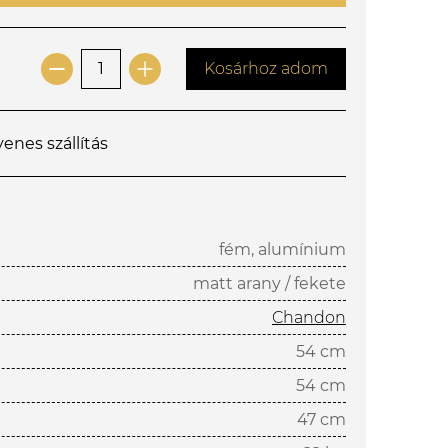
Kosárhoz adom
yenes szállítás
fém, alumínium
matt arany / fekete
Chandon
54 cm
54 cm
47 cm