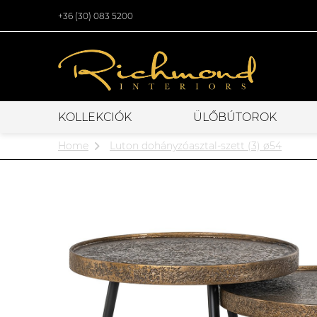
+36 (30) 083 5200
KOLLEKCIÓK
ÜLŐBÚTOROK
Home
Luton dohányzóasztal-szett (3) ø54