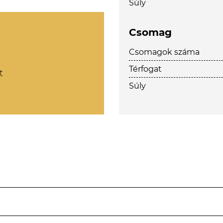
Súly
Csomag
Csomagok száma
Térfogat
t
Súly