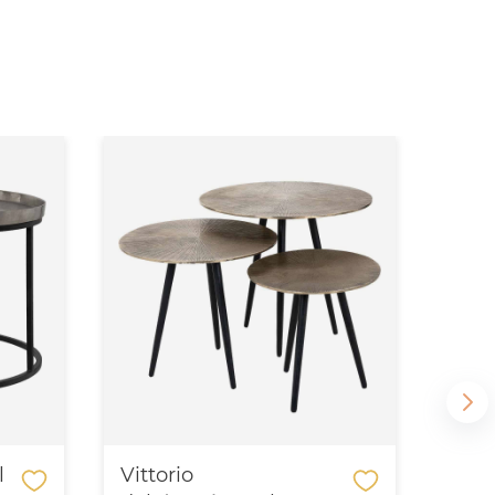
l
Vittorio
Cha