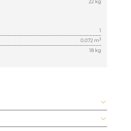
22 kg
1
3
0.072 m
18 kg