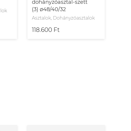
dohányzóasztal-szett
120
(3) ø48/40/32
lok
Aszt
Asztalok, Dohányzóasztalok
118.600 Ft
306