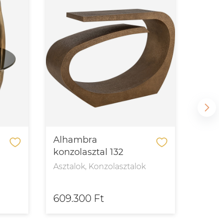
Alhambra
Ali
konzolasztal 132
étke
Asztalok, Konzolasztalok
Aszt
609.300 Ft
754