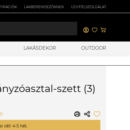
PIRÁCIÓK
LAKBERENDEZŐKNEK
ÜGYFÉLSZOLGÁLAT
LAKÁSDEKOR
OUTDOOR
nyzóasztal-szett (3)
08
i idő: 4-5 hét.