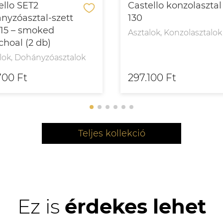
ello SET2
Castello konzolasztal
nyzóasztal-szett
130
115 – smoked
Asztalok, Konzolasztalok
choal (2 db)
lok, Dohányzóasztalok
700 Ft
297.100 Ft
Teljes kollekció
Ez is
érdekes lehet