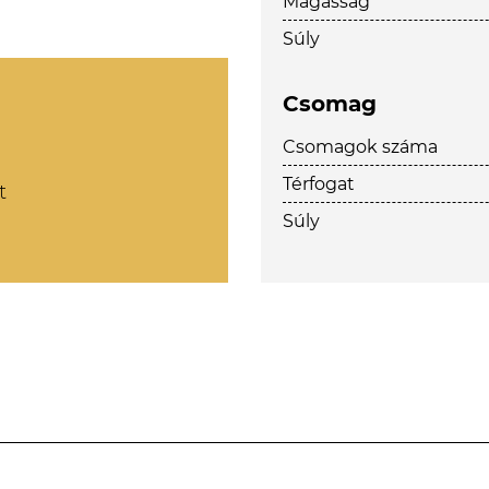
Magasság
Súly
Csomag
Csomagok száma
Térfogat
t
Súly