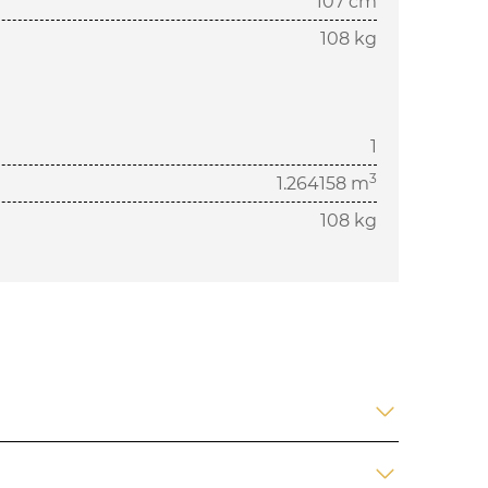
107 cm
108 kg
1
3
1.264158 m
108 kg