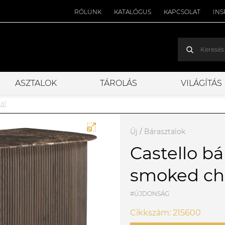
RÓLUNK
KATALÓGUS
KAPCSOLAT
INS
ASZTALOK
TÁROLÁS
VILÁGÍTÁS
al
Új
/
Bárasztalok
Castello bá
smoked ch
#ÚJDONSÁG
Cikkszám: 215600