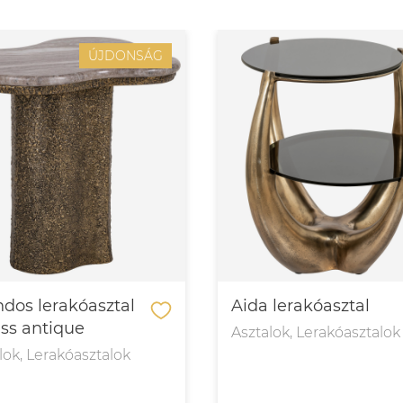
ÚJDONSÁG
dos lerakóasztal
Aida lerakóasztal
ass antique
Asztalok, Lerakóasztalok
lok, Lerakóasztalok