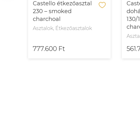
Castello étkezőasztal
Cast
230 – smoked
dohá
charchoal
130/
char
Asztalok, Étkezőasztalok
Aszta
777.600 Ft
561.