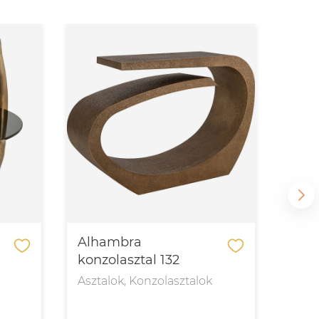
Alhambra
Ali
konzolasztal 132
étke
Asztalok, Konzolasztalok
Aszt