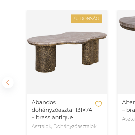
SÁG
ÚJDONSÁG
l
Abandos
Aban
dohányzóasztal 131×74
– br
– brass antique
Aszta
Asztalok, Dohányzóasztalok