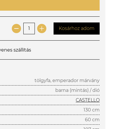
Kosárhoz adom
yenes szállítás
tölgyfa, emperador márvány
barna (mintás) / dió
CASTELLO
130 cm
60 cm