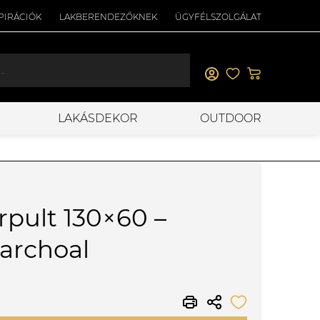
PIRÁCIÓK
LAKBERENDEZŐKNEK
ÜGYFÉLSZOLGÁLAT
LAKÁSDEKOR
OUTDOOR
rpult 130×60 –
archoal