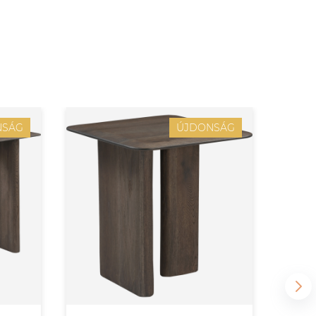
NSÁG
ÚJDONSÁG