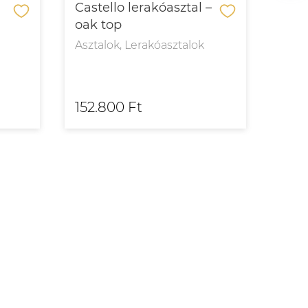
Castello lerakóasztal –
Cast
oak top
mar
Asztalok, Lerakóasztalok
Aszt
152.800 Ft
153