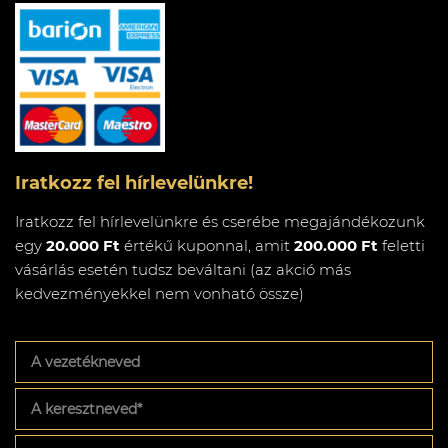
Iratkozz fel hírlevelünkre!
Iratkozz fel hírlevelünkre és cserébe megajándékozunk
egy
20.000 Ft
értékű kuponnal, amit
200.000 Ft
feletti
vásárlás esetén tudsz beváltani (az akció más
kedvezményekkel nem vonható össze)
A
vezetékneved
A
keresztneved
*
Az