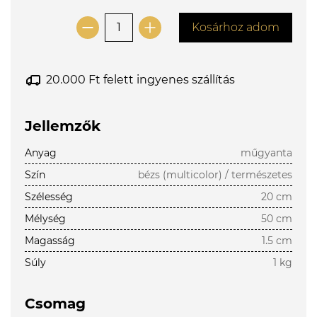
Kosárhoz adom
20.000 Ft felett ingyenes szállítás
Jellemzők
Anyag
műgyanta
Szín
bézs (multicolor) / természetes
Szélesség
20 cm
Mélység
50 cm
Magasság
1.5 cm
Súly
1 kg
Csomag