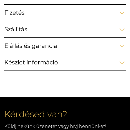
Fizetés
Szállítás
Elállás és garancia
Készlet információ
Kérdésed van?
Küldj nekünk üzenetet vagy hívj bennünket!