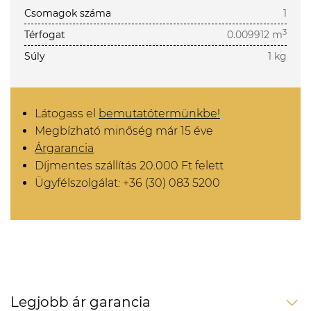
Csomagok száma
1
3
Térfogat
0.009912 m
Súly
1 kg
Látogass el
bemutatótermünkbe!
Megbízható minőség már 15 éve
Árgarancia
Díjmentes szállítás 20.000 Ft felett
Ügyfélszolgálat: +36 (30) 083 5200
Legjobb ár garancia