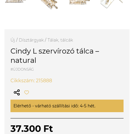
Új
/
Dísztárgyak
/
Tálak, tálcák
Cindy L szervírozó tálca –
natural
#ÚJDONSÁG
Cikkszám: 215888
Elérhető - várható szállítási idő: 4-5 hét.
37.300 Ft