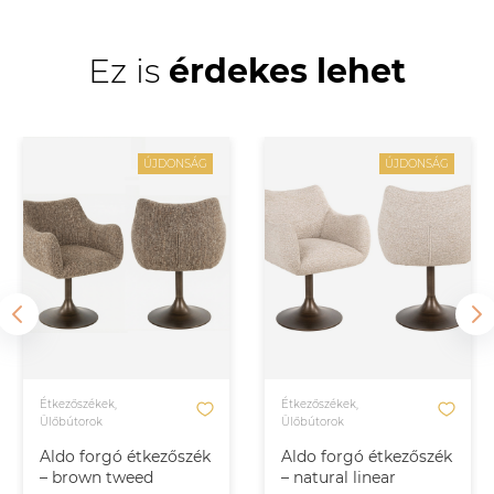
Ez is
érdekes lehet
ÚJDONSÁG
ÚJDONSÁG
Étkezőszékek,
Étkezőszékek,
Ülőbútorok
Ülőbútorok
Aldo forgó étkezőszék
Aldo forgó étkezőszék
– brown tweed
– natural linear