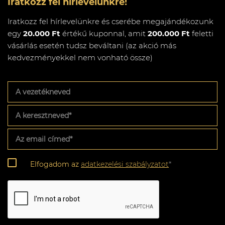
Iratkozz fel hírlevelünkre!
Iratkozz fel hírlevelünkre és cserébe megajándékozunk
egy
20.000 Ft
értékű kuponnal, amit
200.000 Ft
feletti
vásárlás esetén tudsz beváltani (az akció más
kedvezményekkel nem vonható össze)
A
vezetékneved
A
keresztneved
*
Az
email
címed
*
Adatkezelési
Elfogadom az
adatkezelési szabályzatot
*
szabályzat
*
CAPTCHA