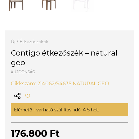
Új
/
Étkezőszékek
Contigo étkezőszék – natural
geo
#ÚJDONSÁG
Cikkszám: 214062/S4635 NATURAL GEO
Elérhető - várható szállítási idő: 4-5 hét.
176.800 Ft