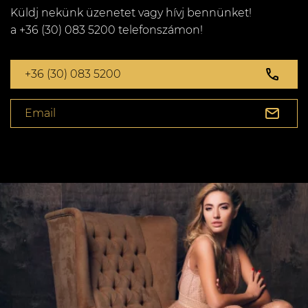
Küldj nekünk üzenetet vagy hívj bennünket!
a +36 (30) 083 5200 telefonszámon!
+36 (30) 083 5200
Email