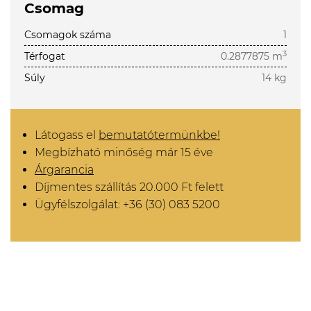
Csomag
Csomagok száma
1
3
Térfogat
0.2877875 m
Súly
14 kg
Látogass el
bemutatótermünkbe!
Megbízható minőség már 15 éve
Árgarancia
Díjmentes szállítás 20.000 Ft felett
Ügyfélszolgálat: +36 (30) 083 5200