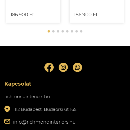
186.900 Ft
186.900 Ft
Kapcsolat
richmondinteriors.hu
1112 Budapest, Budaörsi út 165.
info@richmondinteriors.hu