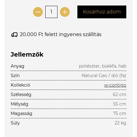
Kosárhoz adom
20.000 Ft felett ingyenes szállítás
Jellemzők
Anyag
poliészter, bükkfa, hab
Szín
Natural Geo / dió (fa)
Kollekció
w-contigo
Szélesség
62 cm
Mélység
55 cm
Magasság
75 cm
Súly
22 kg