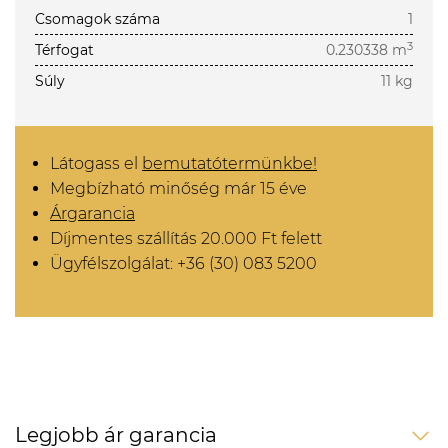
Csomagok száma
1
3
Térfogat
0.230338 m
Súly
11 kg
Látogass el
bemutatótermünkbe!
Megbízható minőség már 15 éve
Árgarancia
Díjmentes szállítás 20.000 Ft felett
Ügyfélszolgálat: +36 (30) 083 5200
Legjobb ár garancia