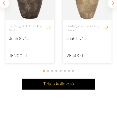
Dísztárgyak, Lakásdekor,
Dísztárgyak, Lakásdekor,
Vázák
Vázák
Joah S váza
Joah L váza
16.200 Ft
26.400 Ft
Teljes kollekció