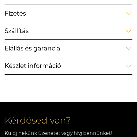
Fizetés
Szállítás
Elállás és garancia
Készlet információ
Kérdésed van?
Küldj nekünk üzenetet vagy hívj bennünket!