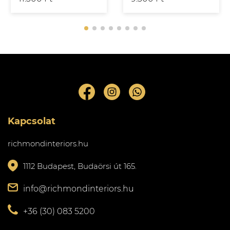
Kapcsolat
richmondinteriors.hu
1112 Budapest, Budaörsi út 165.
info@richmondinteriors.hu
+36 (30) 083 5200