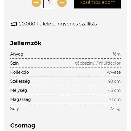
Kosárhoz adom
20.000 Ft felett ingyenes szállítás
Jellemzők
Anyag
fém
Szín
többszínű / multicolor
Kollekció
w-vase
Szélesség
48 cm
Mélység
45 cm
Magasság
71 cm
Súly
22 kg
Csomag