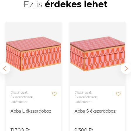
Ez is
érdekes lehet
Dísztárgyak,
Dísztárgyak,
Ékszerdobozok,
Ékszerdobozok,
Lakásdekor
Lakásdekor
Abba L ékszerdoboz
Abba S ékszerdoboz
11.300 Ft
9.300 Ft