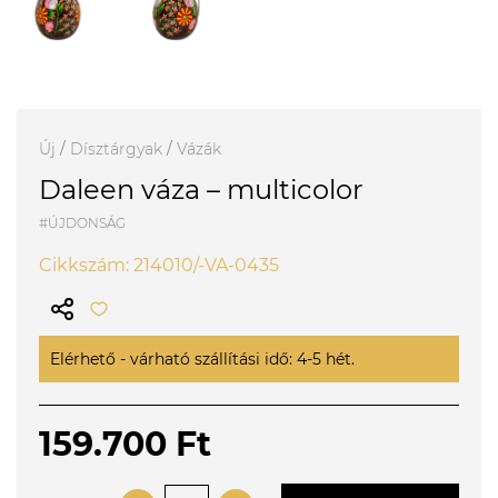
Új
/
Dísztárgyak
/
Vázák
Daleen váza – multicolor
#ÚJDONSÁG
Cikkszám: 214010/-VA-0435
Elérhető - várható szállítási idő: 4-5 hét.
159.700 Ft