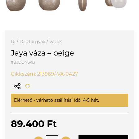
Új
/
Dísztárgyak
/
Vázák
Jaya váza – beige
#ÚJDONSÁG
Cikkszám: 213969/-VA-0427
Elérhető - várható szállítási idő: 4-5 hét.
89.400 Ft