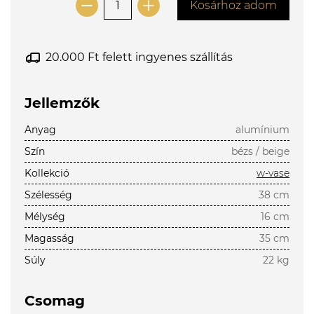
Kosárhoz adom
20.000 Ft felett ingyenes szállítás
Jellemzők
Anyag
alumínium
Szín
bézs / beige
Kollekció
w-vase
Szélesség
38 cm
Mélység
16 cm
Magasság
35 cm
Súly
22 kg
Csomag