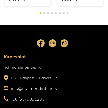
Kapcsolat
richmondinteriors.hu
1112 Budapest, Budaörsi út 165.
info@richmondinteriors.hu
+36 (30) 083 5200