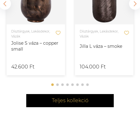
Dísztárgyak, Lakásdekor,
Dísztárgyak, Lakásdekor,
Vázák
Vázák
Jolise S váza – copper
Jilla L váza – smoke
small
42.600 Ft
104.000 Ft
Teljes kollekció