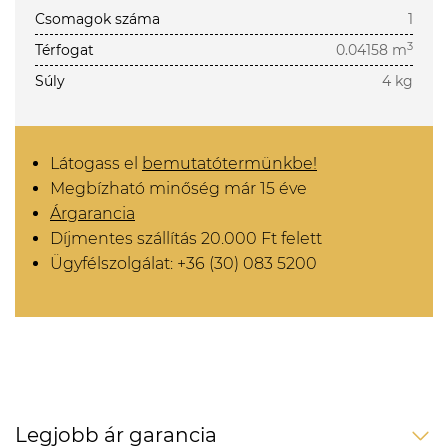
Csomagok száma
1
3
Térfogat
0.04158 m
Súly
4 kg
Látogass el
bemutatótermünkbe!
Megbízható minőség már 15 éve
Árgarancia
Díjmentes szállítás 20.000 Ft felett
Ügyfélszolgálat: +36 (30) 083 5200
Legjobb ár garancia