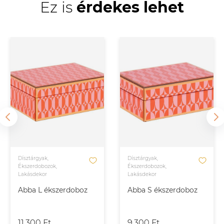
Ez is
érdekes lehet
Dísztárgyak,
Dísztárgyak,
Ékszerdobozok,
Ékszerdobozok,
Lakásdekor
Lakásdekor
Abba L ékszerdoboz
Abba S ékszerdoboz
11.300 Ft
9.300 Ft