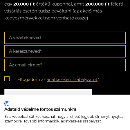
egy
20.000 Ft
értékű kuponnal, amit
200.000 Ft
feletti
vásárlás esetén tudsz beváltani (az akció más
kedvezményekkel nem vonható össze)
A
vezetékneved
A
keresztneved
*
Az
email
címed
*
Adatkezelési
Elfogadom az
adatkezelési szabályzatot
*
szabályzat
*
CAPTCHA
Adataid védelme fontos számunkra
Ez a weboldal sütiket használ, hogy a lehető legjobb élményt nyújtsa
számodra. További információk:
adatkezelési szabályzat
Feliratkozom