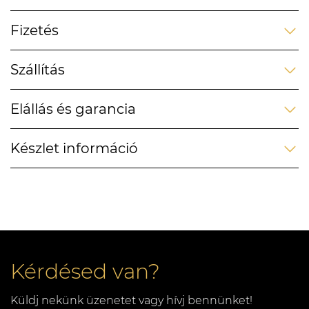
Fizetés
Szállítás
Elállás és garancia
Készlet információ
Kérdésed van?
Küldj nekünk üzenetet vagy hívj bennünket!