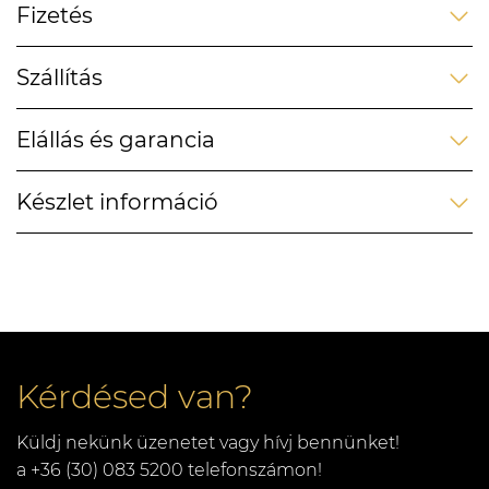
Fizetés
Szállítás
Elállás és garancia
Készlet információ
Kérdésed van?
Küldj nekünk üzenetet vagy hívj bennünket!
a +36 (30) 083 5200 telefonszámon!