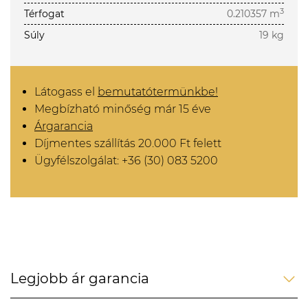
3
Térfogat
0.210357 m
Súly
19 kg
Látogass el
bemutatótermünkbe!
Megbízható minőség már 15 éve
Árgarancia
Díjmentes szállítás 20.000 Ft felett
Ügyfélszolgálat: +36 (30) 083 5200
Legjobb ár garancia