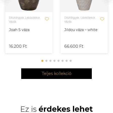
Dísztárgyak, Lakásdekor,
Dísztárgyak, Lakásdekor,
Vázák
Vázák
Joah S váza
Jildou váza – white
16.200 Ft
66.600 Ft
Teljes kollekció
Ez is
érdekes lehet