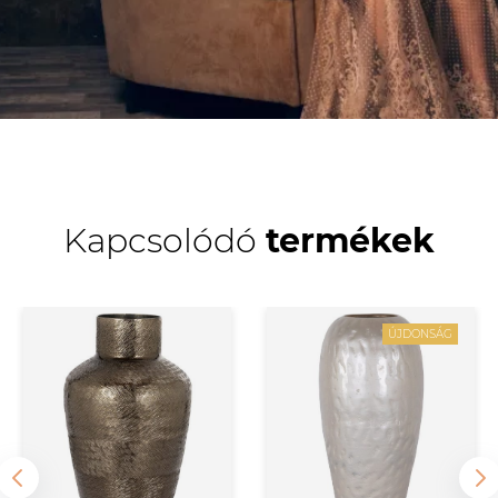
Kapcsolódó
termékek
ÚJDONSÁG