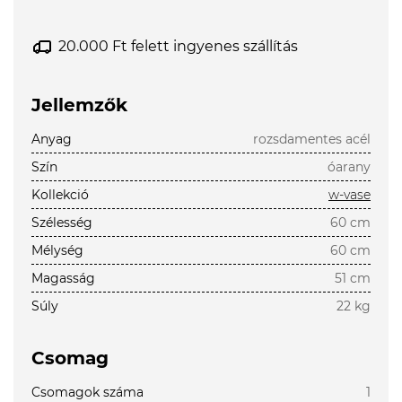
20.000 Ft felett ingyenes szállítás
Jellemzők
Anyag
rozsdamentes acél
Szín
óarany
Kollekció
w-vase
Szélesség
60 cm
Mélység
60 cm
Magasság
51 cm
Súly
22 kg
Csomag
Csomagok száma
1