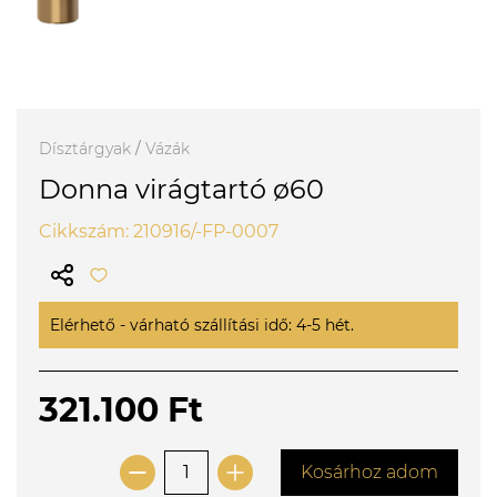
Dísztárgyak
/
Vázák
Donna virágtartó ø60
Cikkszám: 210916/-FP-0007
Elérhető - várható szállítási idő: 4-5 hét.
321.100 Ft
Kosárhoz adom