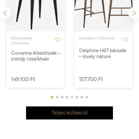
Étkezőszékek,
Bárszékek, Ülőbútorok
Ülőbútorok
Delphine H67 bárszék
Giovanna étkezőszék –
– lovely nature
trendy rose/khaki
149.100 Ft
157.700 Ft
Teljes kollekció