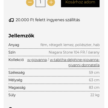
Kosárhoz adom
20.000 Ft felett ingyenes szállítás
Jellemzők
Anyag
fém, rétegelt lemez, poliészter, hab
Szín
Niagara Stone 104 FR / óarany
Kollekció
w-giovanna
/
w-tabitha-delphine-giovanna-
givanni-donnatella
Szélesség
59 cm
Mélység
63 cm
Magasság
83 cm
Súly
22 kg