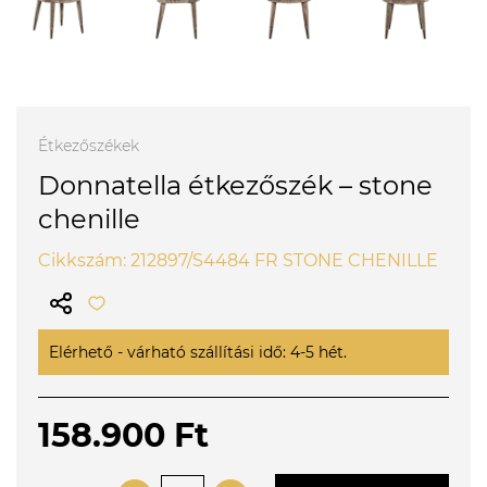
Étkezőszékek
Donnatella étkezőszék – stone
chenille
Cikkszám: 212897/S4484 FR STONE CHENILLE
Elérhető - várható szállítási idő: 4-5 hét.
158.900 Ft