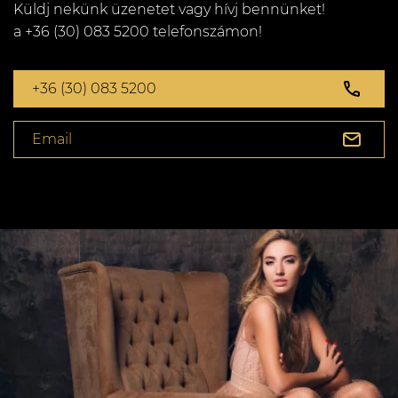
Küldj nekünk üzenetet vagy hívj bennünket!
a +36 (30) 083 5200 telefonszámon!
+36 (30) 083 5200
Email