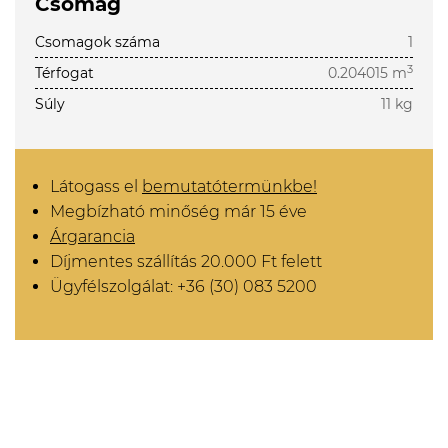
Csomag
Csomagok száma
1
3
Térfogat
0.204015 m
Súly
11 kg
Látogass el
bemutatótermünkbe!
Megbízható minőség már 15 éve
Árgarancia
Díjmentes szállítás 20.000 Ft felett
Ügyfélszolgálat: +36 (30) 083 5200