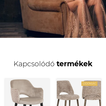
Kapcsolódó
termékek
ÚJDONSÁG