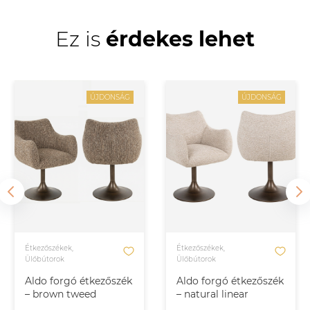
Ez is
érdekes lehet
ÚJDONSÁG
ÚJDONSÁG
Étkezőszékek,
Étkezőszékek,
Ülőbútorok
Ülőbútorok
Aldo forgó étkezőszék
Aldo forgó étkezőszék
– brown tweed
– natural linear