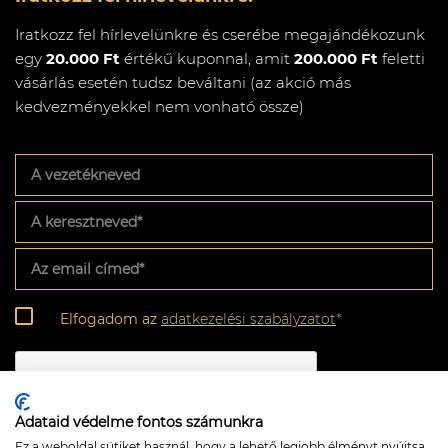
Iratkozz fel hírlevelünkre és cserébe megajándékozunk
egy
20.000 Ft
értékű kuponnal, amit
200.000 Ft
feletti
vásárlás esetén tudsz beváltani (az akció más
kedvezményekkel nem vonható össze)
A
vezetékneved
A
keresztneved
*
Az
email
címed
*
Adatkezelési
Elfogadom az
adatkezelési szabályzatot
*
szabályzat
*
CAPTCHA
Adataid védelme fontos számunkra
Ez a weboldal sütiket használ, hogy a lehető legjobb élményt nyújtsa