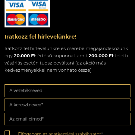
Iratkozz fel hírlevelünkre!
Iratkozz fel hírlevelünkre és cserébe megajándékozunk
egy
20.000 Ft
értékű kuponnal, amit
200.000 Ft
feletti
vásárlás esetén tudsz beváltani (az akció más
kedvezményekkel nem vonható össze)
A
vezetékneved
A
keresztneved
*
Az
email
címed
*
Adatkezelési
Elfogadom az
adatkezelési szabályzatot
*
szabályzat
*