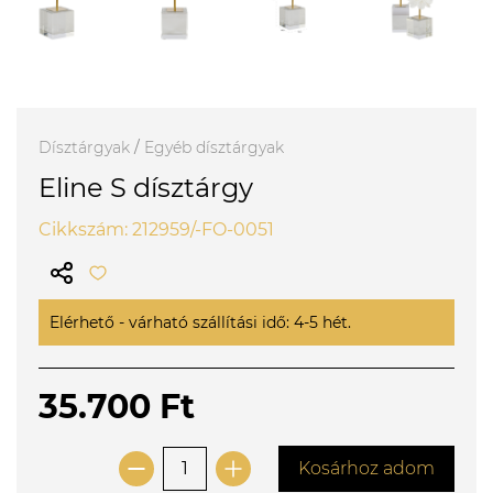
Dísztárgyak
/
Egyéb dísztárgyak
Eline S dísztárgy
Cikkszám: 212959/-FO-0051
Elérhető - várható szállítási idő: 4-5 hét.
35.700 Ft
Kosárhoz adom