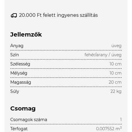
20.000 Ft felett ingyenes szállítás
Jellemzők
Anyag
üveg
Szín
fehér/arany / üveg
Szélesség
10 cm
Mélység
10 cm
Magasság
20 cm
Súly
22 kg
Csomag
Csomagok száma
1
3
Térfogat
0.007552 m