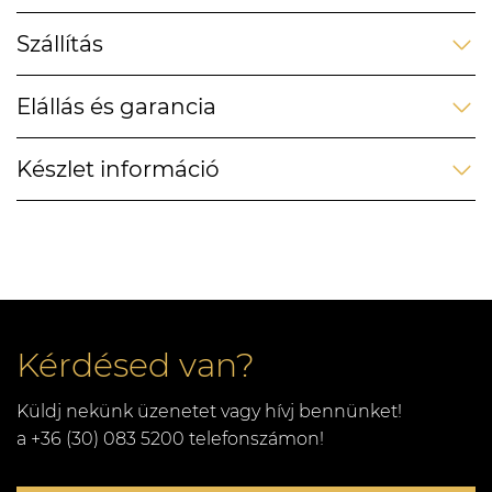
Szállítás
Elállás és garancia
Készlet információ
Kérdésed van?
Küldj nekünk üzenetet vagy hívj bennünket!
a +36 (30) 083 5200 telefonszámon!