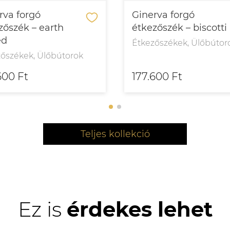
rva forgó
Ginerva forgó
zőszék – earth
étkezőszék – biscotti
ed
Étkezőszékek, Ülőbútor
zőszékek, Ülőbútorok
600 Ft
177.600 Ft
Teljes kollekció
Ez is
érdekes lehet