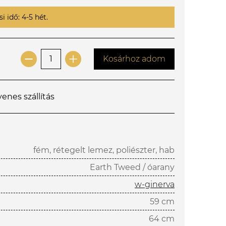
i idő: 4-5 hét.
Kosárhoz adom
yenes szállítás
fém, rétegelt lemez, poliészter, hab
Earth Tweed / óarany
w-ginerva
59 cm
64 cm