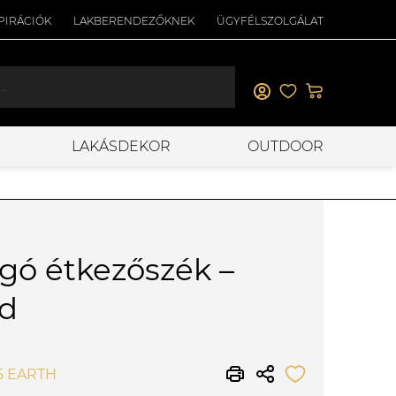
PIRÁCIÓK
LAKBERENDEZŐKNEK
ÜGYFÉLSZOLGÁLAT
LAKÁSDEKOR
OUTDOOR
rgó étkezőszék –
ed
45 EARTH