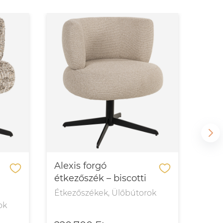
Alexis forgó
Alic
étkezőszék – biscotti
whit
Étkezőszékek, Ülőbútorok
Étke
ok