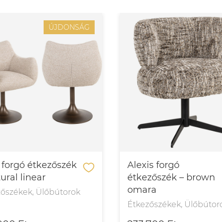
ÚJDONSÁG
 forgó étkezőszék
Alexis forgó
ural linear
étkezőszék – brown
omara
zőszékek, Ülőbútorok
Étkezőszékek, Ülőbútor