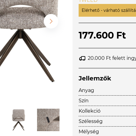
TWEED
Elérhető - várható szállítás
177.600 Ft
20.000 Ft felett ing
Jellemzők
Anyag
Szín
Kollekció
Szélesség
Mélység