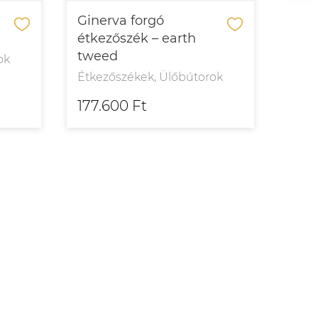
Ginerva forgó
étkezőszék – earth
tweed
ok
Étkezőszékek, Ülőbútorok
177.600 Ft