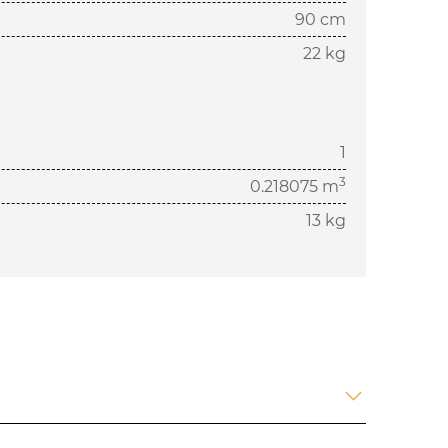
90 cm
22 kg
1
3
0.218075 m
13 kg