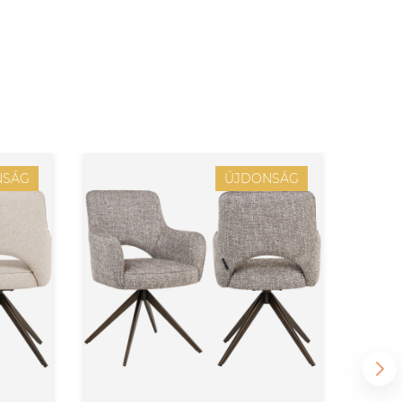
NSÁG
ÚJDONSÁG