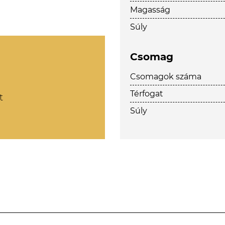
Magasság
Súly
Csomag
Csomagok száma
Térfogat
t
Súly