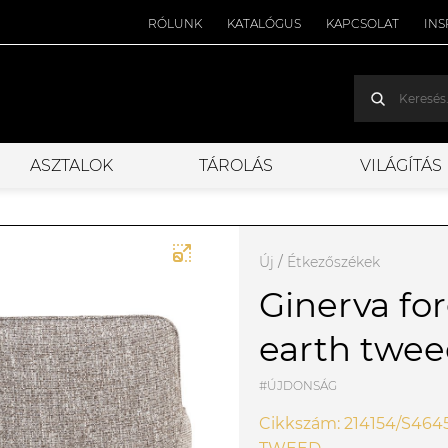
RÓLUNK
KATALÓGUS
KAPCSOLAT
INS
ASZTALOK
TÁROLÁS
VILÁGÍTÁS
Új
/
Étkezőszékek
Ginerva fo
earth twe
#ÚJDONSÁG
Cikkszám: 214154/S46