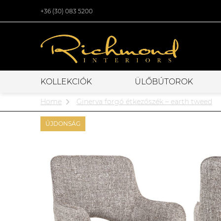
+36 (30) 083 5200
KOLLEKCIÓK
ÜLŐBÚTOROK
Home
Ginerva forgó étkezőszék – earth tweed
ÚJDONSÁG