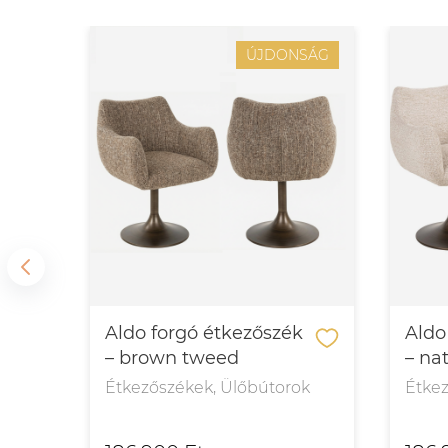
ÚJDONSÁG
Aldo forgó étkezőszék
Aldo
– brown tweed
– nat
Étkezőszékek, Ülőbútorok
Étke
ok