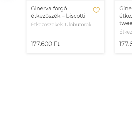
Ginerva forgó
Gine
étkezőszék – biscotti
étke
twe
Étkezőszékek, Ülőbútorok
ok
Étke
177.600 Ft
177.