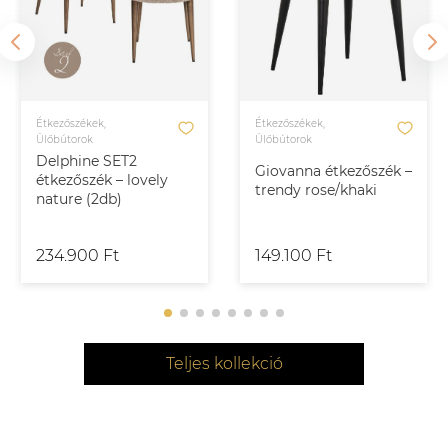
Étkezőszékek,
Étkezőszékek,
Ülőbútorok
Ülőbútorok
Delphine SET2
Giovanna étkezőszék –
étkezőszék – lovely
trendy rose/khaki
nature (2db)
234.900 Ft
149.100 Ft
Teljes kollekció