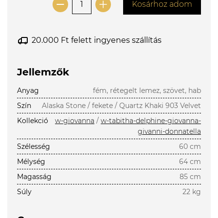
Kosárhoz adom
20.000 Ft felett ingyenes szállítás
Jellemzők
Anyag
fém, rétegelt lemez, szövet, hab
Szín
Alaska Stone / fekete / Quartz Khaki 903 Velvet
Kollekció
w-giovanna
/
w-tabitha-delphine-giovanna-
givanni-donnatella
Szélesség
60 cm
Mélység
64 cm
Magasság
85 cm
Súly
22 kg