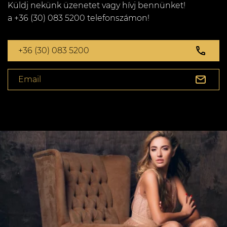
Küldj nekünk üzenetet vagy hívj bennünket!
a +36 (30) 083 5200 telefonszámon!
+36 (30) 083 5200
Email