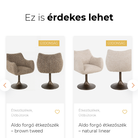
Ez is
érdekes lehet
ÚJDONSÁG
ÚJDONSÁG
Étkezőszékek,
Étkezőszékek,
Ülőbútorok
Ülőbútorok
Aldo forgó étkezőszék
Aldo forgó étkezőszék
– brown tweed
– natural linear