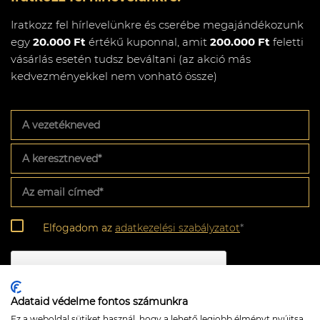
Iratkozz fel hírlevelünkre és cserébe megajándékozunk
egy
20.000 Ft
értékű kuponnal, amit
200.000 Ft
feletti
vásárlás esetén tudsz beváltani (az akció más
kedvezményekkel nem vonható össze)
A
vezetékneved
A
keresztneved
*
Az
email
címed
*
Adatkezelési
Elfogadom az
adatkezelési szabályzatot
*
szabályzat
*
CAPTCHA
Adataid védelme fontos számunkra
Ez a weboldal sütiket használ, hogy a lehető legjobb élményt nyújtsa