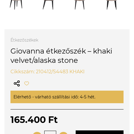
Étkezőszékek
Giovanna étkezőszék – khaki
velvet/alaska stone
Cikkszám: 210412/S4483 KHAKI
Elérhető - várható szállítási idő: 4-5 hét.
165.400 Ft