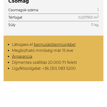
Csomag
Csomagok száma
1
3
Térfogat
0.207901 m
Súly
11 kg
Látogass el
bemutatótermünkbe!
Megbízható minőség már 15 éve
Árgarancia
Díjmentes szállítás 20.000 Ft felett
Ügyfélszolgálat: +36 (30) 083 5200