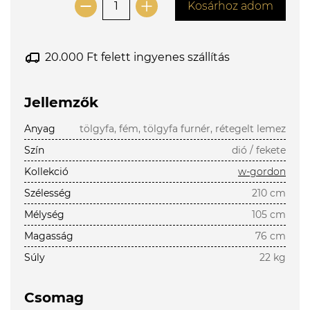
Kosárhoz adom
20.000 Ft felett ingyenes szállítás
Jellemzők
Anyag
tölgyfa, fém, tölgyfa furnér, rétegelt lemez
Szín
dió / fekete
Kollekció
w-gordon
Szélesség
210 cm
Mélység
105 cm
Magasság
76 cm
Súly
22 kg
Csomag