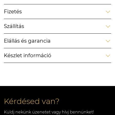
Fizetés
Szállítás
Elállás és garancia
Készlet információ
Kérdésed van?
Küldj nekünk üzenetet vagy hívj bennünket!