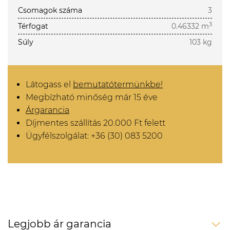
Csomagok száma
3
3
Térfogat
0.46332 m
Súly
103 kg
Látogass el
bemutatótermünkbe!
Megbízható minőség már 15 éve
Árgarancia
Díjmentes szállítás 20.000 Ft felett
Ügyfélszolgálat: +36 (30) 083 5200
Legjobb ár garancia