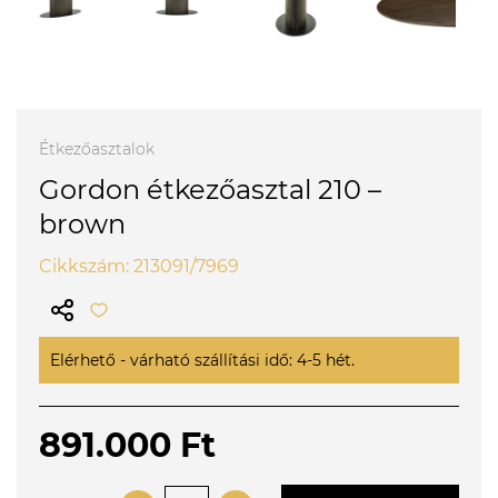
Étkezőasztalok
Gordon étkezőasztal 210 –
brown
Cikkszám: 213091/7969
Elérhető - várható szállítási idő: 4-5 hét.
891.000 Ft