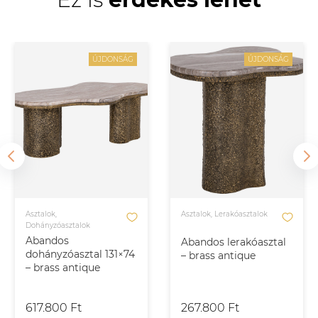
ÚJDONSÁG
ÚJDONSÁG
Asztalok,
Asztalok, Lerakóasztalok
Dohányzóasztalok
Abandos
Abandos lerakóasztal
dohányzóasztal 131×74
– brass antique
– brass antique
617.800 Ft
267.800 Ft