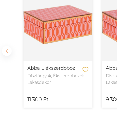
Abba L ékszerdoboz
Abba
k,
Dísztárgyak, Ékszerdobozok,
Díszt
Lakásdekor
Laká
11.300 Ft
9.30