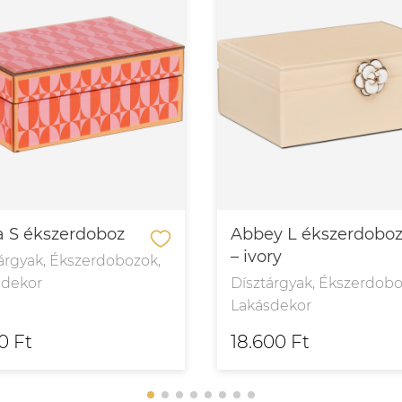
 S ékszerdoboz
Abbey L ékszerdobo
– ivory
árgyak, Ékszerdobozok,
sdekor
Dísztárgyak, Ékszerdobo
Lakásdekor
0 Ft
18.600 Ft