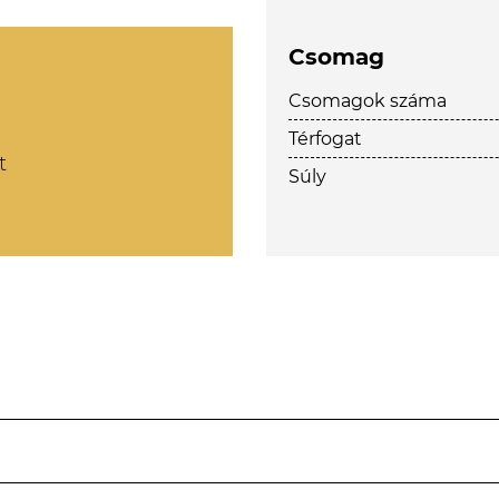
Csomag
Csomagok száma
Térfogat
t
Súly