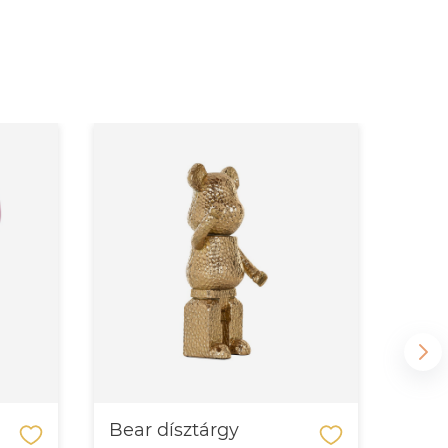
Bear dísztárgy
Mon