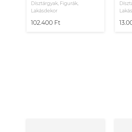
Dísztárgyak, Figurák,
Díszt
Lakásdekor
Laká
102.400 Ft
13.0