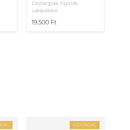
Dísztárgyak, Figurák,
Díszt
Lakásdekor
Laká
19.500 Ft
32.
NSÁG
ÚJDONSÁG