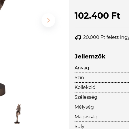
102.400 Ft
20.000 Ft felett ing
Jellemzők
Anyag
Szín
Kollekció
Szélesség
Mélység
Magasság
Súly