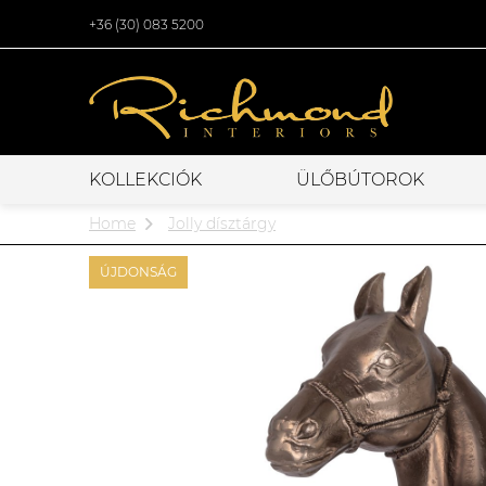
+36 (30) 083 5200
KOLLEKCIÓK
ÜLŐBÚTOROK
Home
Jolly dísztárgy
ÚJDONSÁG