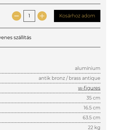
Kosárhoz adom
yenes szállítás
alumínium
antik bronz / brass antique
w-figures
35 cm
16.5 cm
63.5 cm
22 kg