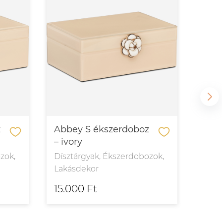
z
Abbey S ékszerdoboz
Aga
– ivory
Dísz
zok,
Dísztárgyak, Ékszerdobozok,
Laká
Lakásdekor
15.000 Ft
31.7