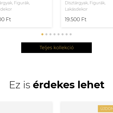
árgyak, Figurák,
Dísztárgyak, Figurák,
sdekor
Lakásdekor
00 Ft
19.500 Ft
Teljes kollekció
Ez is
érdekes lehet
ÚJDO