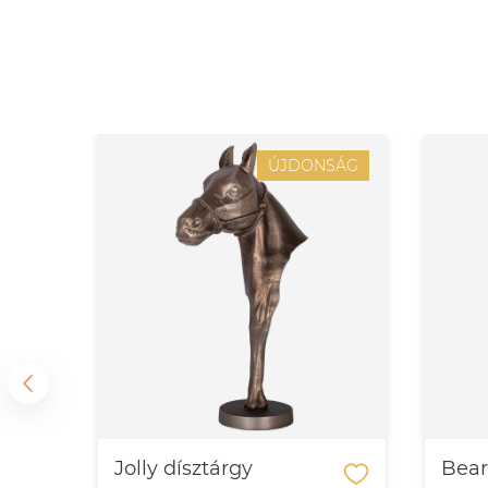
ÚJDONSÁG
Jolly dísztárgy
Bear