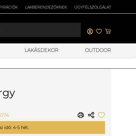
PIRÁCIÓK
LAKBERENDEZŐKNEK
ÜGYFÉLSZOLGÁLAT
LAKÁSDEKOR
OUTDOOR
árgy
0074
i idő: 4-5 hét.