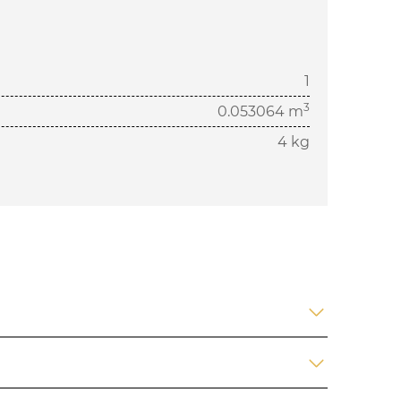
1
3
0.053064 m
4 kg