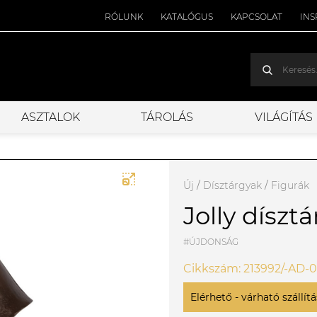
RÓLUNK
KATALÓGUS
KAPCSOLAT
INS
ASZTALOK
TÁROLÁS
VILÁGÍTÁS
Új
/
Dísztárgyak
/
Figurák
Jolly díszt
#ÚJDONSÁG
Cikkszám: 213992/-AD-
Elérhető - várható szállítás