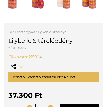
Új
/
Dísztárgyak
/
Egyéb dísztárgyak
Lilybelle S tárolóedény
#ÚJDONSÁG
Cikkszám: 215904
Elérhető - várható szállítási idő: 4-5 hét.
37.300 Ft