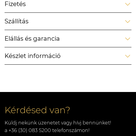
Fizetés
Szállítás
Elállás és garancia
Készlet információ
Kérdésed van?
Küldj nekünk üzenetet vagy hívj bennünket!
a +36 (30) 083 5200 telefonszámon!