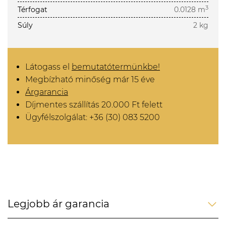
3
Térfogat
0.0128 m
Súly
2 kg
Látogass el
bemutatótermünkbe!
Megbízható minőség már 15 éve
Árgarancia
Díjmentes szállítás 20.000 Ft felett
Ügyfélszolgálat: +36 (30) 083 5200
Legjobb ár garancia