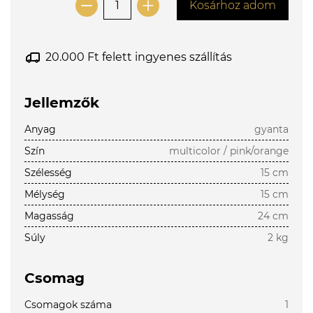
Kosárhoz adom
20.000 Ft felett ingyenes szállítás
Jellemzők
Anyag
gyanta
Szín
multicolor / pink/orange
Szélesség
15 cm
Mélység
15 cm
Magasság
24 cm
Súly
2 kg
Csomag
Csomagok száma
1