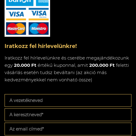
Iratkozz fel hírlevelünkre!
Iratkozz fel hírlevelünkre és cserébe megajándékozunk
egy
20.000 Ft
értékű kuponnal, amit
200.000 Ft
feletti
vásárlás esetén tudsz beváltani (az akció más
kedvezményekkel nem vonható össze)
A
vezetékneved
A
keresztneved
*
Az
email