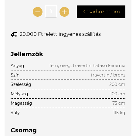
Kosárhoz adom
20.000 Ft felett ingyenes szállítás
Jellemzők
Anyag
fém, üveg, travertin hatású kerámia
Szín
travertin / bronz
Szélesség
200 cm
Mélység
100 cm
Magasság
75 cm
Súly
115 kg
Csomag