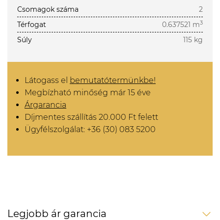
Csomagok száma
2
3
Térfogat
0.637521 m
Súly
115 kg
Látogass el
bemutatótermünkbe!
Megbízható minőség már 15 éve
Árgarancia
Díjmentes szállítás 20.000 Ft felett
Ügyfélszolgálat: +36 (30) 083 5200
Legjobb ár garancia