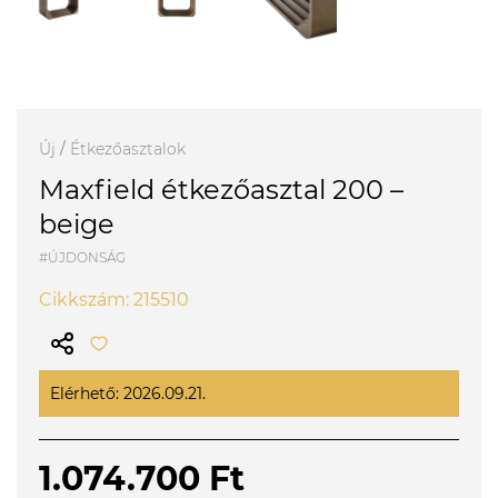
Új
/
Étkezőasztalok
Maxfield étkezőasztal 200 –
beige
#ÚJDONSÁG
Cikkszám: 215510
Elérhető: 2026.09.21.
1.074.700 Ft