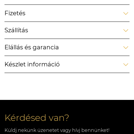
Fizetés
Szállítás
Elállás és garancia
Készlet információ
Kérdésed van?
Küldj nekünk üzenetet vagy hívj bennünket!