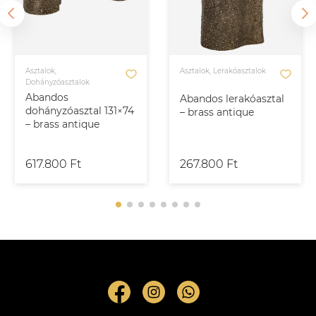
Asztalok,
Asztalok, Lerakóasztalok
Dohányzóasztalok
Abandos
Abandos lerakóasztal
dohányzóasztal 131×74
– brass antique
– brass antique
617.800 Ft
267.800 Ft