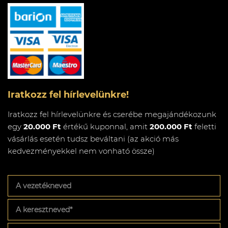
Iratkozz fel hírlevelünkre!
Iratkozz fel hírlevelünkre és cserébe megajándékozunk
egy
20.000 Ft
értékű kuponnal, amit
200.000 Ft
feletti
vásárlás esetén tudsz beváltani (az akció más
kedvezményekkel nem vonható össze)
A
vezetékneved
A
keresztneved
*
Az