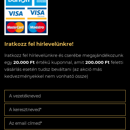
Iratkozz fel hírlevelünkre!
Iratkozz fel hírlevelünkre és cserébe megajándékozunk
egy
20.000 Ft
értékű kuponnal, amit
200.000 Ft
feletti
vásárlás esetén tudsz beváltani (az akció más
kedvezményekkel nem vonható össze)
A
vezetékneved
A
keresztneved
*
Az
email