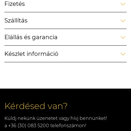
Fizetés
Szállítás
Elállás és garancia
Készlet információ
Kérdésed van?
Küldj nekünk üzenetet vagy hívj bennünket!
a +36 (30) 083 5200 telefonszámon!