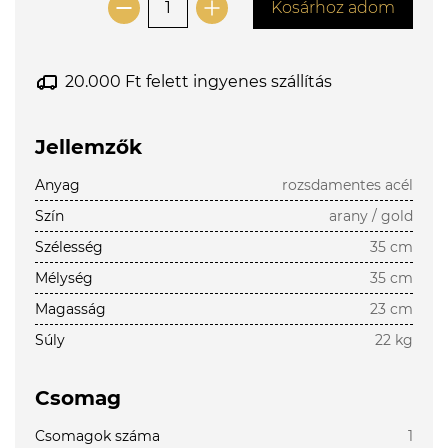
Kosárhoz adom
20.000 Ft felett ingyenes szállítás
Jellemzők
Anyag
rozsdamentes acél
Szín
arany / gold
Szélesség
35 cm
Mélység
35 cm
Magasság
23 cm
Súly
22 kg
Csomag
Csomagok száma
1