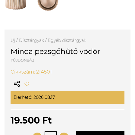
Új
/
Dísztárgyak
/
Egyéb dísztárgyak
Minoa pezsgőhűtő vödör
#ÚJDONSÁG
Cikkszám: 214501
Elérhető: 2026.08.17.
19.500 Ft