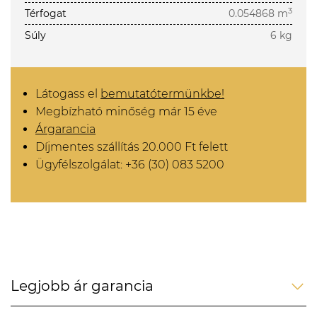
3
Térfogat
0.054868 m
Súly
6 kg
Látogass el
bemutatótermünkbe!
Megbízható minőség már 15 éve
Árgarancia
Díjmentes szállítás 20.000 Ft felett
Ügyfélszolgálat: +36 (30) 083 5200
Legjobb ár garancia