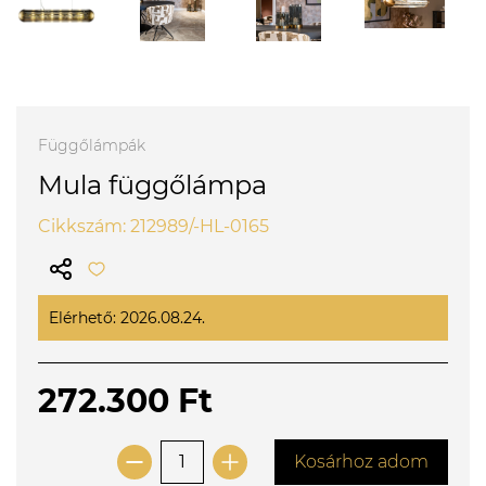
Függőlámpák
Mula függőlámpa
Cikkszám: 212989/-HL-0165
Elérhető: 2026.08.24.
272.300 Ft
Kosárhoz adom