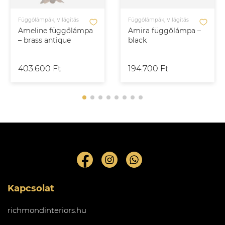
Függőlámpák, Világítás
Függőlámpák, Világítás
Ameline függőlámpa
Amira függőlámpa –
– brass antique
black
403.600 Ft
194.700 Ft
Kapcsolat
richmondinteriors.hu