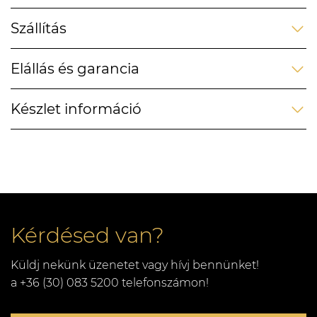
Szállítás
Elállás és garancia
Készlet információ
Kérdésed van?
Küldj nekünk üzenetet vagy hívj bennünket!
a +36 (30) 083 5200 telefonszámon!