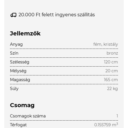
20.000 Ft felett ingyenes szállítás
Jellemzők
Anyag
fém, kristály
Szín
bronz
Szélesség
120 cm
Mélység
20 cm
Magasság
165 cm
Súly
22 kg
Csomag
Csomagok száma
1
3
Térfogat
0.155759 m