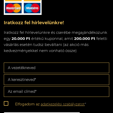
Iratkozz fel hírlevelünkre!
Iratkozz fel hírlevelünkre és cserébe megajándékozunk
egy
20.000 Ft
értékű kuponnal, amit
200.000 Ft
feletti
vásárlás esetén tudsz beváltani (az akció más
kedvezményekkel nem vonható össze)
A
vezetékneved
A
keresztneved
*
Az
email
címed
*
Adatkezelési
Elfogadom az
adatkezelési szabályzatot
*
szabályzat
*