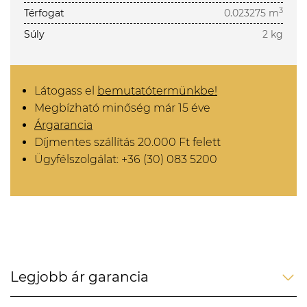
3
Térfogat
0.023275 m
Súly
2 kg
Látogass el
bemutatótermünkbe!
Megbízható minőség már 15 éve
Árgarancia
Díjmentes szállítás 20.000 Ft felett
Ügyfélszolgálat: +36 (30) 083 5200
Legjobb ár garancia