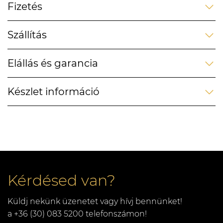
Fizetés
Szállítás
Elállás és garancia
Készlet információ
Kérdésed van?
Küldj nekünk üzenetet vagy hívj bennünket!
a +36 (30) 083 5200 telefonszámon!