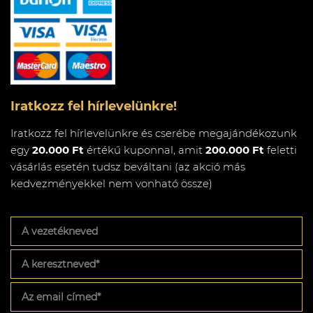
Iratkozz fel hírlevelünkre!
Iratkozz fel hírlevelünkre és cserébe megajándékozunk
egy
20.000 Ft
értékű kuponnal, amit
200.000 Ft
feletti
vásárlás esetén tudsz beváltani (az akció más
kedvezményekkel nem vonható össze)
A
vezetékneved
A
keresztneved
*
Az
email