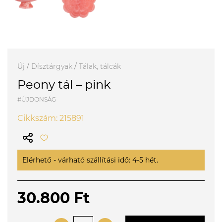
Új
/
Dísztárgyak
/
Tálak, tálcák
Peony tál – pink
#ÚJDONSÁG
Cikkszám: 215891
Elérhető - várható szállítási idő: 4-5 hét.
30.800 Ft