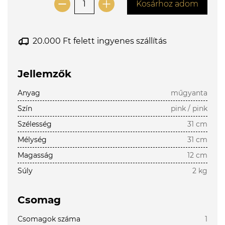
Kosárhoz adom
20.000 Ft felett ingyenes szállítás
Jellemzők
Anyag
műgyanta
Szín
pink / pink
Szélesség
31 cm
Mélység
31 cm
Magasság
12 cm
Súly
2 kg
Csomag
Csomagok száma
1