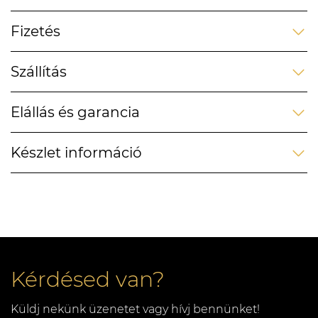
Fizetés
Szállítás
Elállás és garancia
Készlet információ
Kérdésed van?
Küldj nekünk üzenetet vagy hívj bennünket!