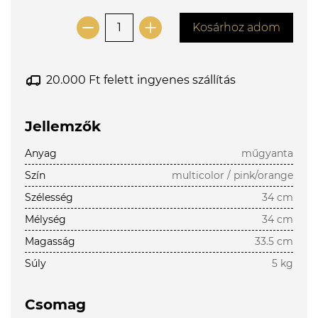
Kosárhoz adom
20.000 Ft felett ingyenes szállítás
Jellemzők
Anyag
műgyanta
Szín
multicolor / pink/orange
Szélesség
34 cm
Mélység
34 cm
Magasság
33.5 cm
Súly
5 kg
Csomag