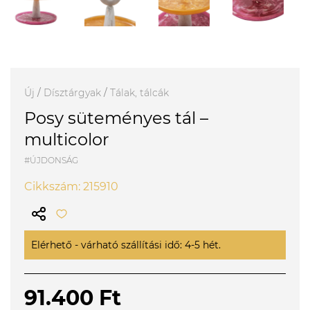
Új
/
Dísztárgyak
/
Tálak, tálcák
Posy süteményes tál –
multicolor
#ÚJDONSÁG
Cikkszám: 215910
Elérhető - várható szállítási idő: 4-5 hét.
91.400 Ft