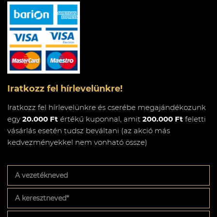
Iratkozz fel hírlevelünkre!
Iratkozz fel hírlevelünkre és cserébe megajándékozunk
egy
20.000 Ft
értékű kuponnal, amit
200.000 Ft
feletti
vásárlás esetén tudsz beváltani (az akció más
kedvezményekkel nem vonható össze)
A
vezetékneved
A
keresztneved
*
Az