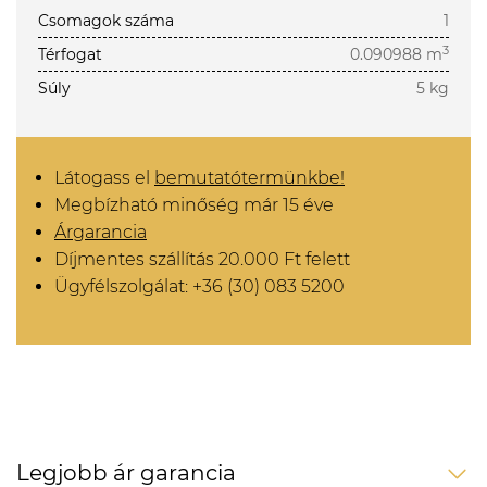
Csomagok száma
1
3
Térfogat
0.090988 m
Súly
5 kg
Látogass el
bemutatótermünkbe!
Megbízható minőség már 15 éve
Árgarancia
Díjmentes szállítás 20.000 Ft felett
Ügyfélszolgálat: +36 (30) 083 5200
Legjobb ár garancia