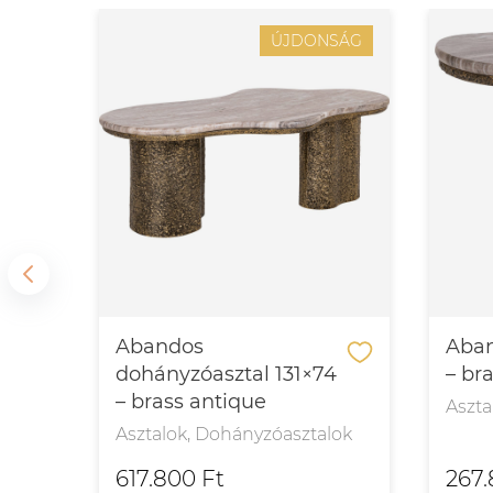
SÁG
ÚJDONSÁG
l
Abandos
Aban
dohányzóasztal 131×74
– br
– brass antique
Aszta
Asztalok, Dohányzóasztalok
617.800 Ft
267.