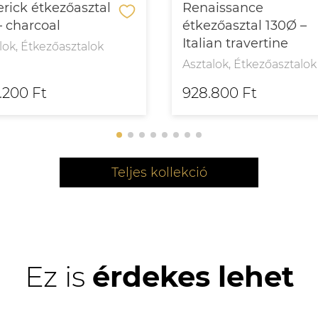
rick étkezőasztal
Renaissance
– charcoal
étkezőasztal 130Ø –
Italian travertine
lok, Étkezőasztalok
Asztalok, Étkezőasztalok
1.200 Ft
928.800 Ft
Teljes kollekció
Ez is
érdekes lehet