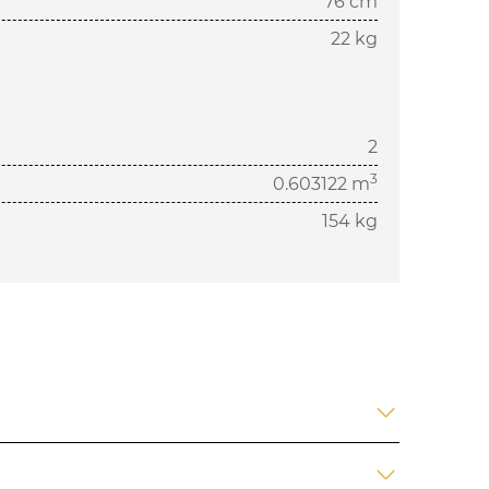
76 cm
22 kg
2
3
0.603122 m
154 kg