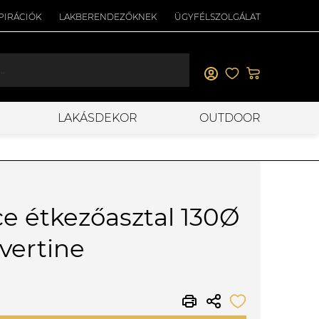
PIRÁCIÓK
LAKBERENDEZŐKNEK
ÜGYFÉLSZOLGÁLAT
LAKÁSDEKOR
OUTDOOR
e étkezőasztal 130Ø
avertine