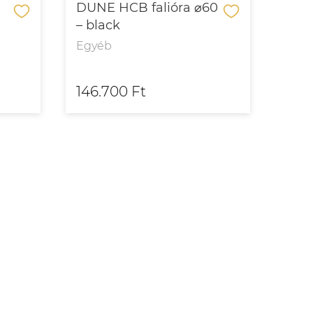
DUNE HCB falióra ⌀60
Ren
– black
étke
Ital
Egyéb
Aszt
146.700 Ft
1.04