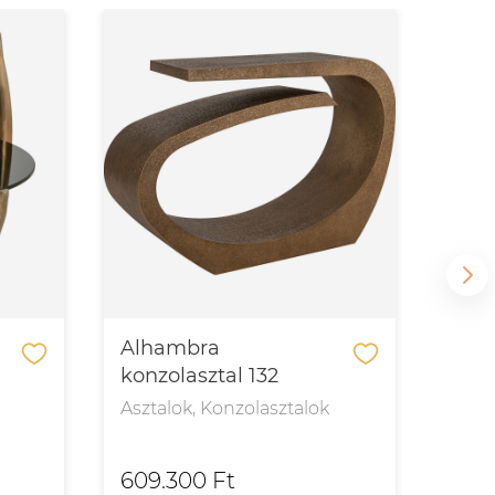
Alhambra
Ali
konzolasztal 132
étke
Asztalok, Konzolasztalok
Aszt
609.300 Ft
754