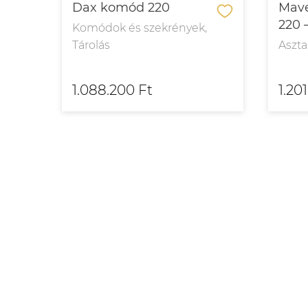
–
Dax komód 220
Mave
220 
Komódok és szekrények,
Tárolás
Aszta
1.088.200 Ft
1.20