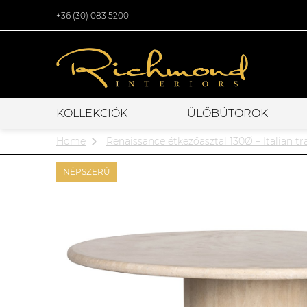
+36 (30) 083 5200
KOLLEKCIÓK
ÜLŐBÚTOROK
Home
Renaissance étkezőasztal 130Ø – Italian tr
NÉPSZERŰ