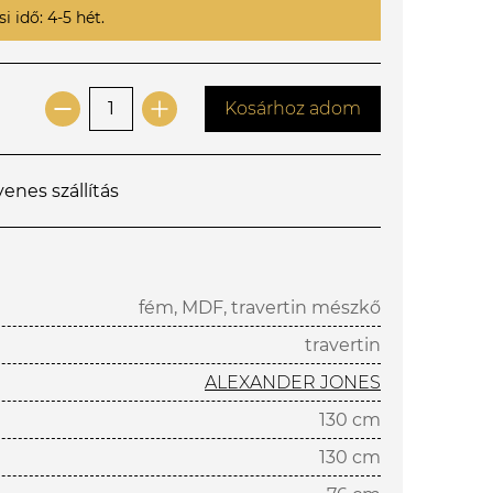
i idő: 4-5 hét.
Kosárhoz adom
yenes szállítás
fém, MDF, travertin mészkő
travertin
ALEXANDER JONES
130 cm
130 cm