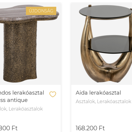
ÚJDONSÁG
dos lerakóasztal
Aida lerakóasztal
ass antique
Asztalok, Lerakóasztalok
lok, Lerakóasztalok
800 Ft
168.200 Ft