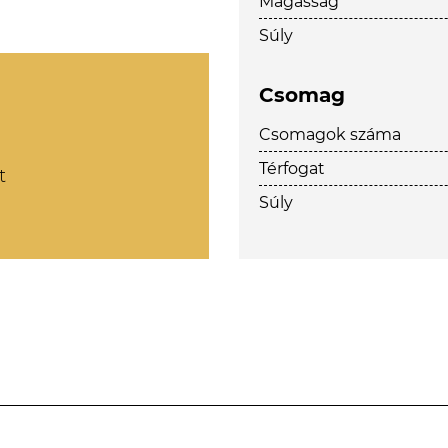
Magasság
Súly
Csomag
Csomagok száma
Térfogat
t
Súly