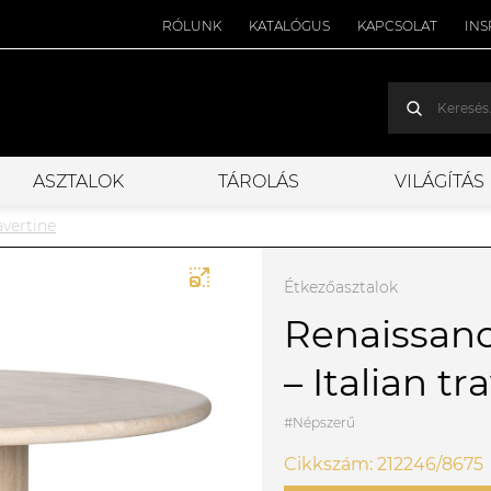
RÓLUNK
KATALÓGUS
KAPCSOLAT
INS
ASZTALOK
TÁROLÁS
VILÁGÍTÁS
avertine
Étkezőasztalok
Renaissanc
– Italian tr
#Népszerű
Cikkszám: 212246/8675