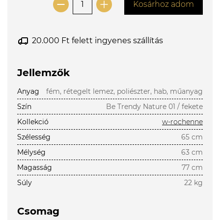
Kosárhoz adom
20.000 Ft felett ingyenes szállítás
Jellemzők
Anyag
fém, rétegelt lemez, poliészter, hab, műanyag
Szín
Be Trendy Nature 01 / fekete
Kollekció
w-rochenne
Szélesség
65 cm
Mélység
63 cm
Magasság
77 cm
Súly
22 kg
Csomag