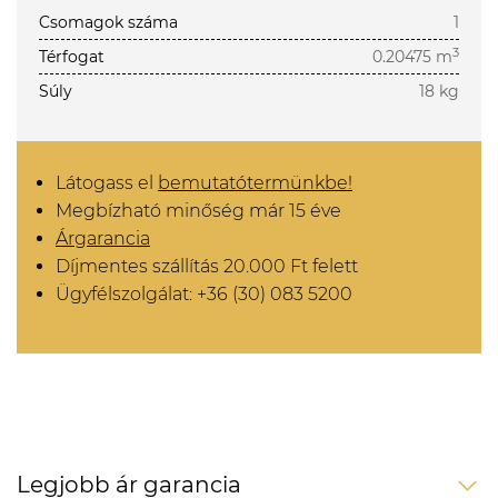
Csomagok száma
1
3
Térfogat
0.20475 m
Súly
18 kg
Látogass el
bemutatótermünkbe!
Megbízható minőség már 15 éve
Árgarancia
Díjmentes szállítás 20.000 Ft felett
Ügyfélszolgálat: +36 (30) 083 5200
Legjobb ár garancia