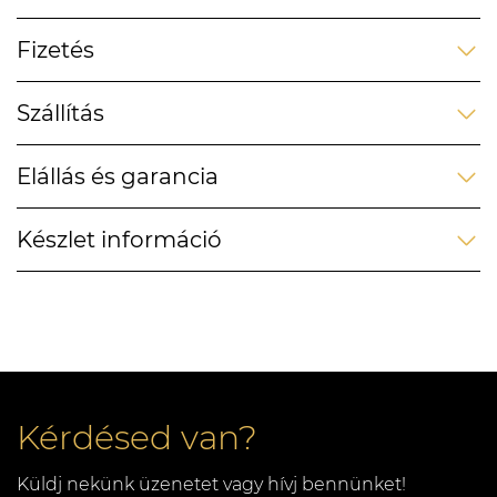
Fizetés
Szállítás
Elállás és garancia
Készlet információ
Kérdésed van?
Küldj nekünk üzenetet vagy hívj bennünket!