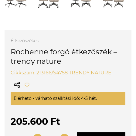
Étkezőszékek
Rochenne forgó étkezőszék –
trendy nature
Cikkszám: 213166/S4758 TRENDY NATURE
Elérhető - várható szállítási idő: 4-5 hét.
205.600 Ft