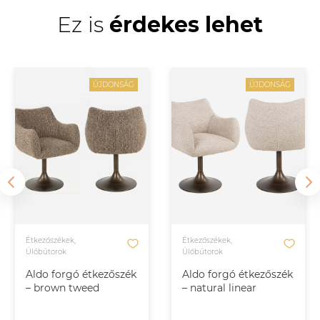
Ez is
érdekes lehet
ÚJDONSÁG
ÚJDONSÁG
Étkezőszékek,
Étkezőszékek,
Ülőbútorok
Ülőbútorok
Aldo forgó étkezőszék
Aldo forgó étkezőszék
– brown tweed
– natural linear