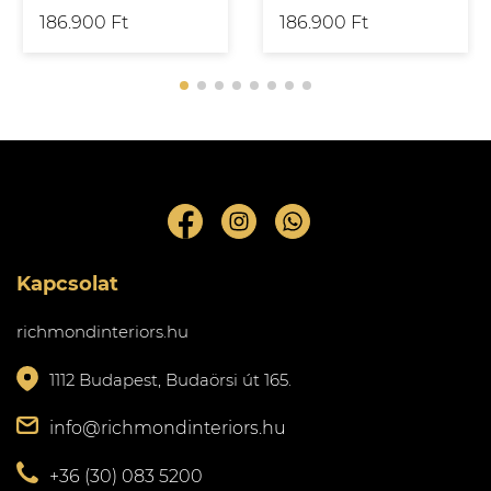
186.900 Ft
186.900 Ft
Kapcsolat
richmondinteriors.hu
1112 Budapest, Budaörsi út 165.
info@richmondinteriors.hu
+36 (30) 083 5200