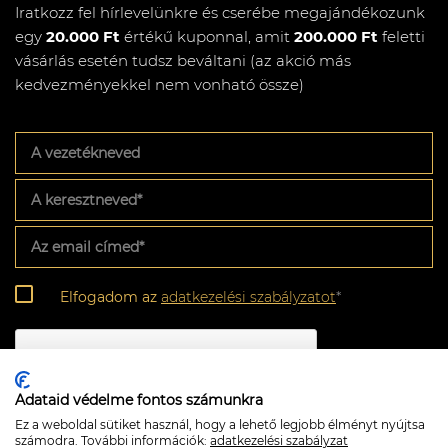
Iratkozz fel hírlevelünkre és cserébe megajándékozunk
egy
20.000 Ft
értékű kuponnal, amit
200.000 Ft
feletti
vásárlás esetén tudsz beváltani (az akció más
kedvezményekkel nem vonható össze)
A
vezetékneved
A
keresztneved
*
Az
email
címed
*
Adatkezelési
Elfogadom az
adatkezelési szabályzatot
*
szabályzat
*
CAPTCHA
Adataid védelme fontos számunkra
Ez a weboldal sütiket használ, hogy a lehető legjobb élményt nyújtsa
számodra. További információk:
adatkezelési szabályzat
Feliratkozom