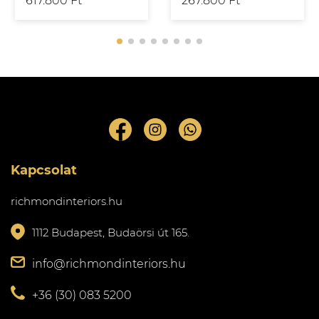
617.800 Ft
267.800 Ft
Kapcsolat
richmondinteriors.hu
1112 Budapest, Budaörsi út 165.
info@richmondinteriors.hu
+36 (30) 083 5200