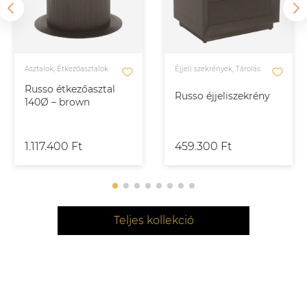
Asztalok, Étkezőasztalok
Éjjeli szekrények, Tárolás
Russo étkezőasztal
Russo éjjeliszekrény
140Ø – brown
1.117.400 Ft
459.300 Ft
Teljes kollekció