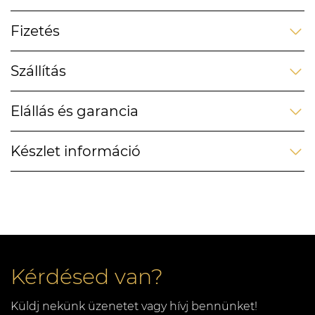
Fizetés
Szállítás
Elállás és garancia
Készlet információ
Kérdésed van?
Küldj nekünk üzenetet vagy hívj bennünket!