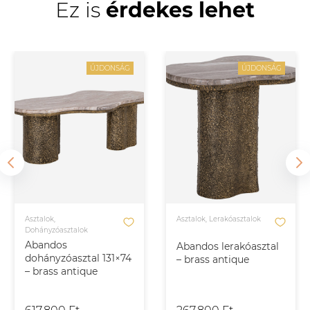
Ez is
érdekes lehet
ÚJDONSÁG
ÚJDONSÁG
Asztalok,
Asztalok, Lerakóasztalok
Dohányzóasztalok
Abandos
Abandos lerakóasztal
dohányzóasztal 131×74
– brass antique
– brass antique