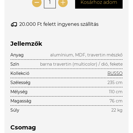
Kosárhoz adom
20.000 Ft felett ingyenes szállítás
Jellemzők
Anyag
alumínium, MDF, travertin mészkő
Szín
barna travertin (multicolor) / dió, fekete
Kollekció
RUSSO
Szélesség
235 cm
Mélység
110 cm
Magasság
76 cm
Súly
22 kg
Csomag