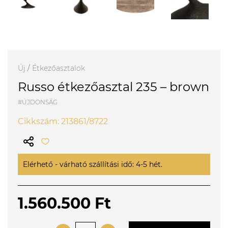
Új
/
Étkezőasztalok
Russo étkezőasztal 235 – brown
#ÚJDONSÁG
Cikkszám: 213861/8722
Elérhető - várható szállítási idő: 4-5 hét.
1.560.500 Ft