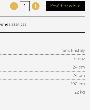
Kosárhoz adom
yenes szállítás
fém, kristály
bronz
24 cm
24 cm
190 cm
22 kg