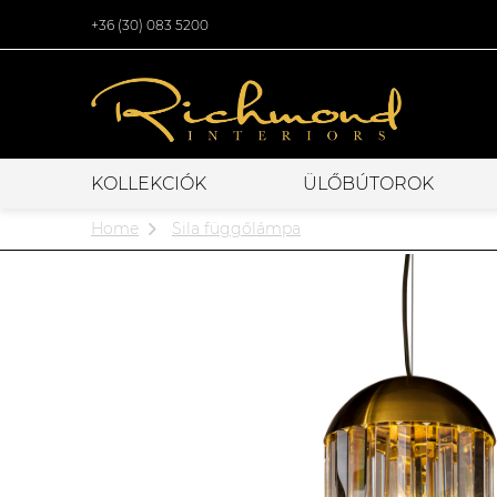
+36 (30) 083 5200
KOLLEKCIÓK
ÜLŐBÚTOROK
Home
Sila függőlámpa