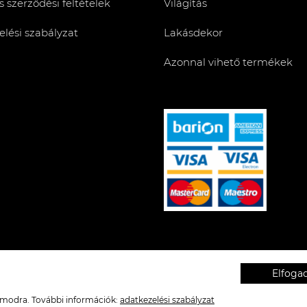
s szerződési feltételek
Világítás
lési szabályzat
Lakásdekor
Azonnal vihető termékek
Elfog
zámodra. További információk:
adatkezelési szabályzat