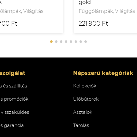
k
gold
lámpák, Világítás
Függőlámpák, Világítás
700 Ft
221.900 Ft
szolgálat
Népszerű kategóriák
 és szállítás
Kollekciók
és promóciók
Ülőbútorok
 visszaküldés
Asztalok
és garancia
Tárolás