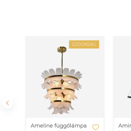
SÁG
ÚJDONSÁG
–
Ameline függőlámpa
Amir