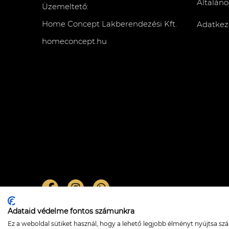
Általáno
Üzemeltető:
Home Concept Lakberendezési Kft.
Adatkeze
homeconcept.hu
Adataid védelme fontos számunkra
Sila függőlámpa
Ez a weboldal sütiket használ, hogy a lehető legjobb élményt nyújtsa s