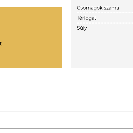
Csomagok száma
Térfogat
Súly
t