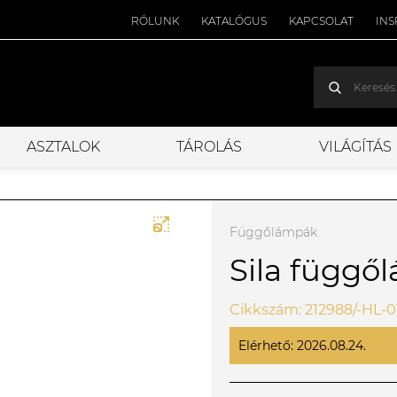
RÓLUNK
KATALÓGUS
KAPCSOLAT
INS
ASZTALOK
TÁROLÁS
VILÁGÍTÁS
Függőlámpák
Sila függő
Cikkszám: 212988/-HL-
Elérhető: 2026.08.24.