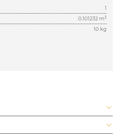
1
3
0.101232 m
10 kg