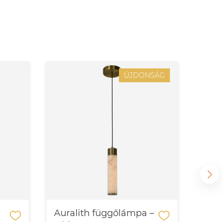
ÚJDONSÁG
Auralith függőlámpa –
Aur