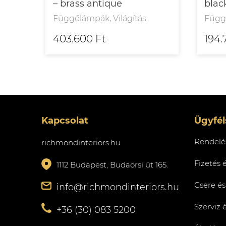
– brass antique
blac
Függőlámpák, Világítás
Függő
403.600 Ft
194.
Kapcsolat
Ügyfél
Rendelés
richmondinteriors.hu
Fizetés 
1112 Budapest, Budaörsi út 165.
Csere és
info@richmondinteriors.hu
Szerviz 
+36 (30) 083 5200