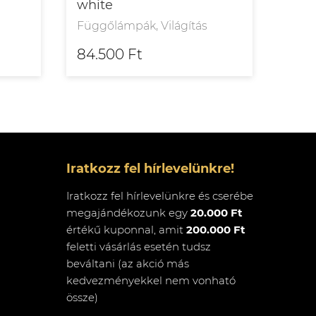
white
bras
Függőlámpák, Világítás
Függ
84.500 Ft
504
Iratkozz fel hírlevelünkre!
Iratkozz fel hírlevelünkre és cserébe
megajándékozunk egy
20.000 Ft
értékű kuponnal, amit
200.000 Ft
feletti vásárlás esetén tudsz
beváltani (az akció más
kedvezményekkel nem vonható
össze)