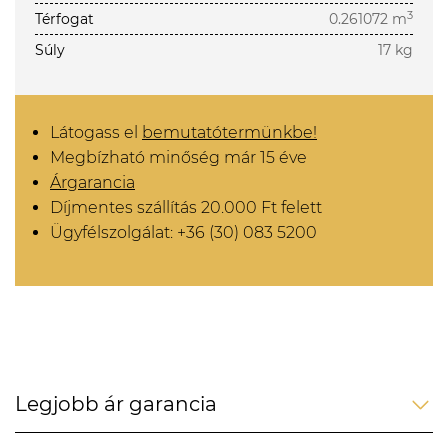
3
Térfogat
0.261072 m
Súly
17 kg
Látogass el
bemutatótermünkbe!
Megbízható minőség már 15 éve
Árgarancia
Díjmentes szállítás 20.000 Ft felett
Ügyfélszolgálat: +36 (30) 083 5200
Legjobb ár garancia