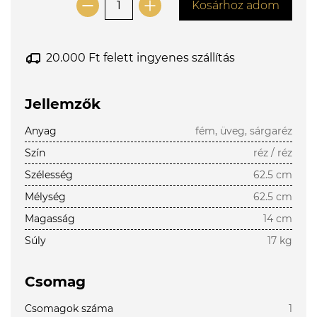
Kosárhoz adom
20.000 Ft felett ingyenes szállítás
Jellemzők
Anyag
fém, üveg, sárgaréz
Szín
réz / réz
Szélesség
62.5 cm
Mélység
62.5 cm
Magasság
14 cm
Súly
17 kg
Csomag
Csomagok száma
1