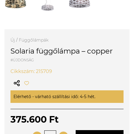
Új
/
Függőlámpák
Solaria függőlámpa – copper
#ÚJDONSÁG
Cikkszám: 215709
Elérhető - várható szállítási idő: 4-5 hét.
375.600 Ft