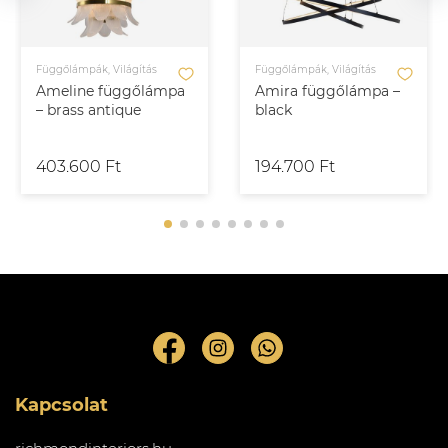
Függőlámpák, Világítás
Függőlámpák, Világítás
Ameline függőlámpa
Amira függőlámpa –
– brass antique
black
403.600 Ft
194.700 Ft
Kapcsolat