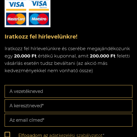
Iratkozz fel hírlevelünkre!
Iratkozz fel hírlevelünkre és cserébe megajándékozunk
egy
20.000 Ft
értékű kuponnal, amit
200.000 Ft
feletti
vásárlás esetén tudsz beváltani (az akció más
kedvezményekkel nem vonható össze)
A
vezetékneved
A
keresztneved
*
Az
email
címed
*
Adatkezelési
Elfogadom az
adatkezelési szabályzatot
*
szabályzat
*