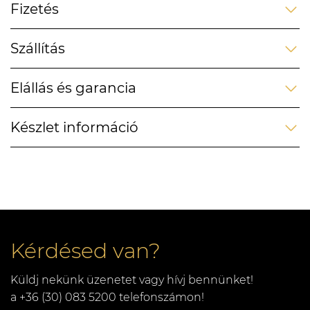
Fizetés
Szállítás
Elállás és garancia
Készlet információ
Kérdésed van?
Küldj nekünk üzenetet vagy hívj bennünket!
a +36 (30) 083 5200 telefonszámon!