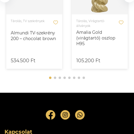
Tárolás, TV szekrények
Tárolás, Virágtartó-
állványok
Amalia Gold
Almundi TV-szekrény
(virágtartó) oszlop
200 – chocolat brown
H95
534.500 Ft
105.200 Ft
Kapcsolat