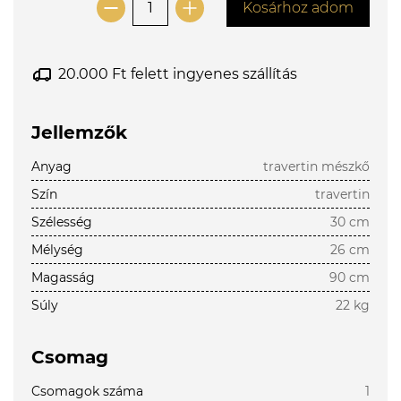
Kosárhoz adom
20.000 Ft felett ingyenes szállítás
Jellemzők
Anyag
travertin mészkő
Szín
travertin
Szélesség
30 cm
Mélység
26 cm
Magasság
90 cm
Súly
22 kg
Csomag
Csomagok száma
1