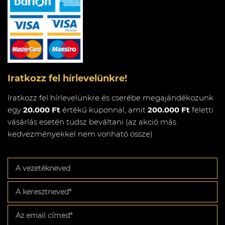
Iratkozz fel hírlevelünkre!
Iratkozz fel hírlevelünkre és cserébe megajándékozunk
egy
20.000 Ft
értékű kuponnal, amit
200.000 Ft
feletti
vásárlás esetén tudsz beváltani (az akció más
kedvezményekkel nem vonható össze)
A
vezetékneved
A
keresztneved
*
Az
email