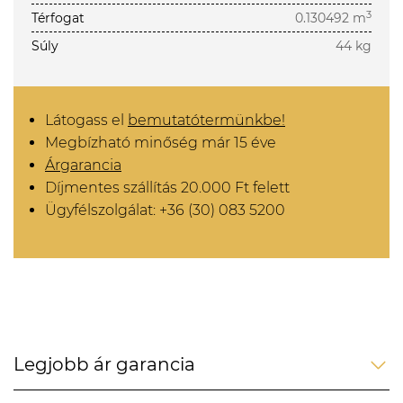
3
Térfogat
0.130492 m
Súly
44 kg
Látogass el
bemutatótermünkbe!
Megbízható minőség már 15 éve
Árgarancia
Díjmentes szállítás 20.000 Ft felett
Ügyfélszolgálat: +36 (30) 083 5200
Legjobb ár garancia