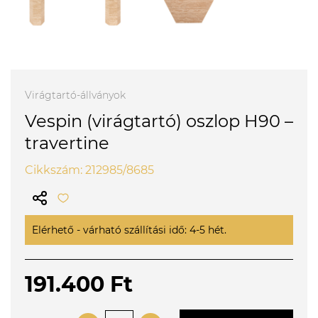
Virágtartó-állványok
Vespin (virágtartó) oszlop H90 –
travertine
Cikkszám: 212985/8685
Elérhető - várható szállítási idő: 4-5 hét.
191.400 Ft