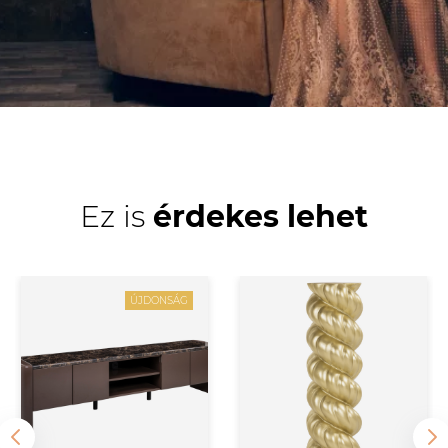
Ez is
érdekes lehet
ÚJDONSÁG