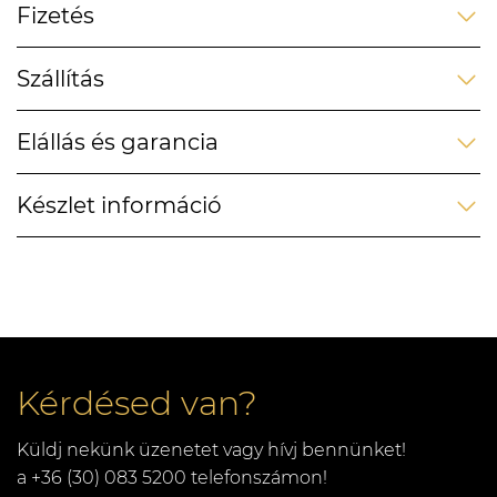
Fizetés
Szállítás
Elállás és garancia
Készlet információ
Kérdésed van?
Küldj nekünk üzenetet vagy hívj bennünket!
a +36 (30) 083 5200 telefonszámon!