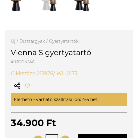
Új
/
Dísztárgyak
/
Gyertyatartók
Vienna S gyertyatartó
#ÚJDONSÁG
Cikkszám: 213976/-WL-0173
Elérhető - várható szállítási idő: 4-5 hét.
34.900 Ft