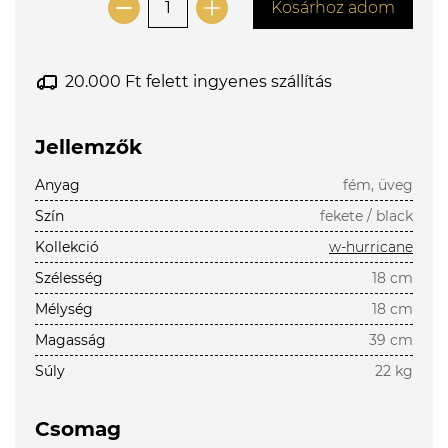
Kosárhoz adom
20.000 Ft felett ingyenes szállítás
Jellemzők
Anyag
fém, üveg
Szín
fekete / black
Kollekció
w-hurricane
Szélesség
18 cm
Mélység
18 cm
Magasság
39 cm
Súly
22 kg
Csomag