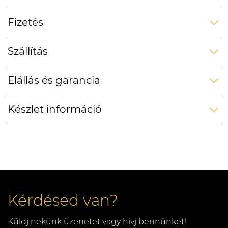
Fizetés
Szállítás
Elállás és garancia
Készlet információ
Kérdésed van?
Küldj nekünk üzenetet vagy hívj bennünket!