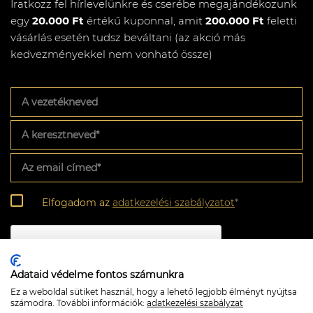
Iratkozz fel hírlevelünkre és cserébe megajándékozunk
egy
20.000 Ft
értékű kuponnal, amit
200.000 Ft
feletti
vásárlás esetén tudsz beváltani (az akció más
kedvezményekkel nem vonható össze)
A
vezetékneved
A
keresztneved
*
Az
email
címed
*
Adatkezelési
Elfogadom az
adatkezelési szabályzatot
*
szabályzat
*
CAPTCHA
Adataid védelme fontos számunkra
Ez a weboldal sütiket használ, hogy a lehető legjobb élményt nyújtsa
számodra. További információk:
adatkezelési szabályzat
Feliratkozom