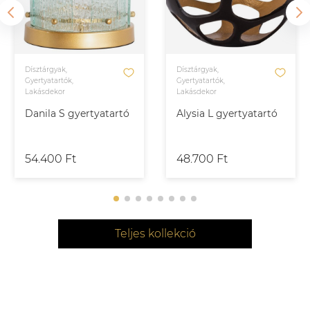
Dísztárgyak,
Dísztárgyak,
Gyertyatartók,
Gyertyatartók,
Lakásdekor
Lakásdekor
Danila S gyertyatartó
Alysia L gyertyatartó
54.400 Ft
48.700 Ft
Teljes kollekció