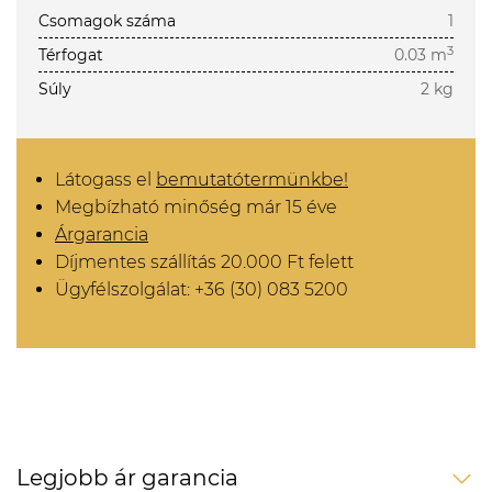
Csomagok száma
1
3
Térfogat
0.03 m
Súly
2 kg
Látogass el
bemutatótermünkbe!
Megbízható minőség már 15 éve
Árgarancia
Díjmentes szállítás 20.000 Ft felett
Ügyfélszolgálat: +36 (30) 083 5200
Legjobb ár garancia