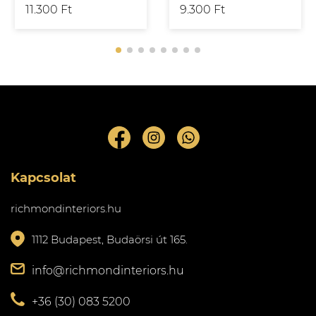
11.300 Ft
9.300 Ft
Kapcsolat
richmondinteriors.hu
1112 Budapest, Budaörsi út 165.
info@richmondinteriors.hu
+36 (30) 083 5200