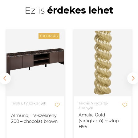
Ez is
érdekes lehet
ÚJDONSÁG
Tárolás, TV szekrények
Tárolás, Virágtartó-
állványok
Amalia Gold
Almundi TV-szekrény
(virágtartó) oszlop
200 – chocolat brown
H95