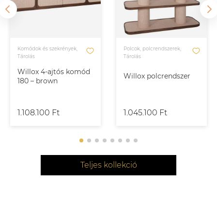
Komódok és szekrények,
Polcok, polcrendszerek,
Tárolás
Tárolás
Willox 4-ajtós komód
Willox polcrendszer
180 – brown
1.108.100 Ft
1.045.100 Ft
Teljes kollekció