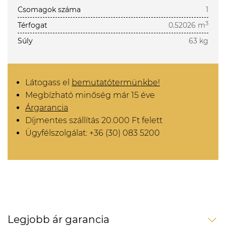
Csomagok száma
1
3
Térfogat
0.52026 m
Súly
63 kg
Látogass el
bemutatótermünkbe!
Megbízható minőség már 15 éve
Árgarancia
Díjmentes szállítás 20.000 Ft felett
Ügyfélszolgálat: +36 (30) 083 5200
Legjobb ár garancia