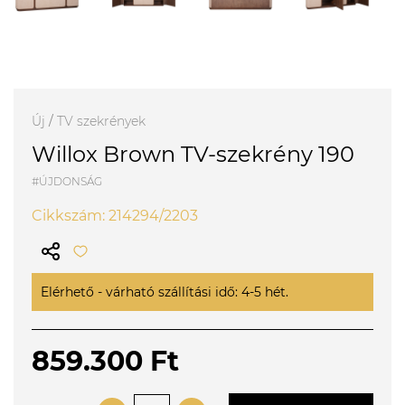
Új
/
TV szekrények
Willox Brown TV-szekrény 190
#ÚJDONSÁG
Cikkszám: 214294/2203
Elérhető - várható szállítási idő: 4-5 hét.
859.300 Ft