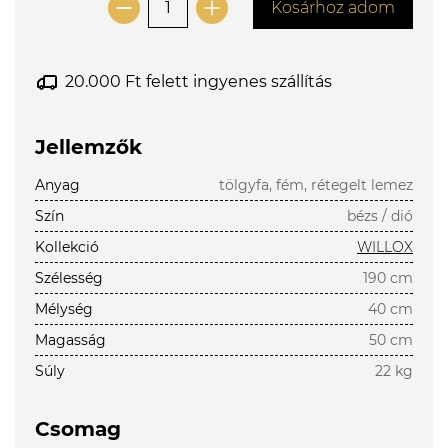
Kosárhoz adom
20.000 Ft felett ingyenes szállítás
Jellemzők
Anyag
tölgyfa, fém, rétegelt lemez
Szín
bézs / dió
Kollekció
WILLOX
Szélesség
190 cm
Mélység
40 cm
Magasság
50 cm
Súly
22 kg
Csomag