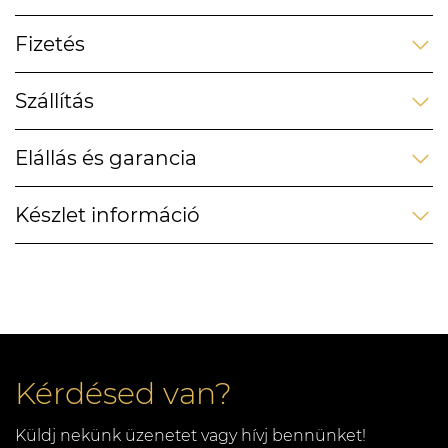
Fizetés
Szállítás
Elállás és garancia
Készlet információ
Kérdésed van?
Küldj nekünk üzenetet vagy hívj bennünket!