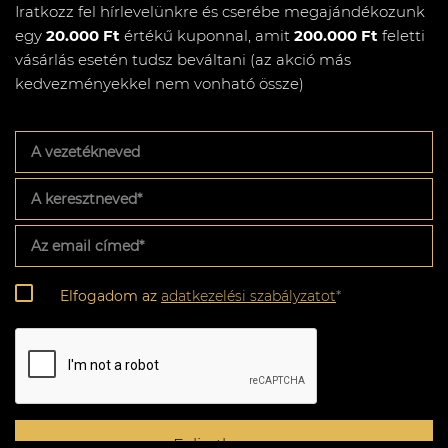
Iratkozz fel hírlevelünkre és cserébe megajándékozunk
egy
20.000 Ft
értékű kuponnal, amit
200.000 Ft
feletti
vásárlás esetén tudsz beváltani (az akció más
kedvezményekkel nem vonható össze)
A
vezetékneved
A
keresztneved
*
Az
email
címed
*
Adatkezelési
Elfogadom az
adatkezelési szabályzatot
*
szabályzat
*
CAPTCHA
Feliratkozom