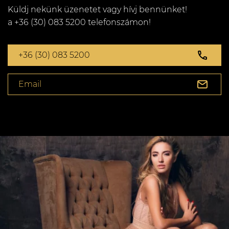
Küldj nekünk üzenetet vagy hívj bennünket!
a +36 (30) 083 5200 telefonszámon!
+36 (30) 083 5200
Email