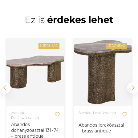
Ez is
érdekes lehet
ÚJDONSÁG
ÚJDONSÁG
Asztalok,
Asztalok, Lerakóasztalok
Dohányzóasztalok
Abandos
Abandos lerakóasztal
dohányzóasztal 131×74
– brass antique
– brass antique