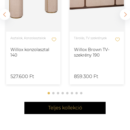
Asztalok, Konzolasztalok
Tárolás, TV szekrények
Willox konzolasztal
Willox Brown TV-
140
szekrény 190
527.600 Ft
859.300 Ft
Teljes kollekció