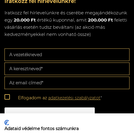
Iratkozz fel hírlevelünkre!
Iratkozz fel hírlevelünkre és cserébe megajándékozunk
egy
20.000 Ft
értékű kuponnal, amit
200.000 Ft
feletti
vásárlás esetén tudsz beváltani (az akció más
kedvezményekkel nem vonható össze)
A
vezetékneved
A
keresztneved
*
Az
email
címed
*
Adatkezelési
Elfogadom az
adatkezelési szabályzatot
*
szabályzat
*
CAPTCHA
Adataid védelme fontos számunkra