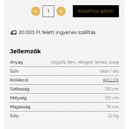
Kosárhoz adom
20.000 Ft felett ingyenes szállítás
Jellemzők
Anyag
tölgyfa, fém, rétegelt lemez, üveg
Szín
bézs / dió
Kollekció
WILLOX
Szélesség
130 cm
Mélység
130 cm
Magasság
76 cm
Súly
22 kg