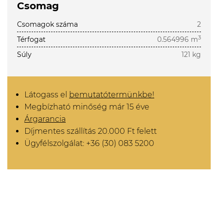
Csomag
Csomagok száma
2
3
Térfogat
0.564996 m
Súly
121 kg
Látogass el
bemutatótermünkbe!
Megbízható minőség már 15 éve
Árgarancia
Díjmentes szállítás 20.000 Ft felett
Ügyfélszolgálat: +36 (30) 083 5200