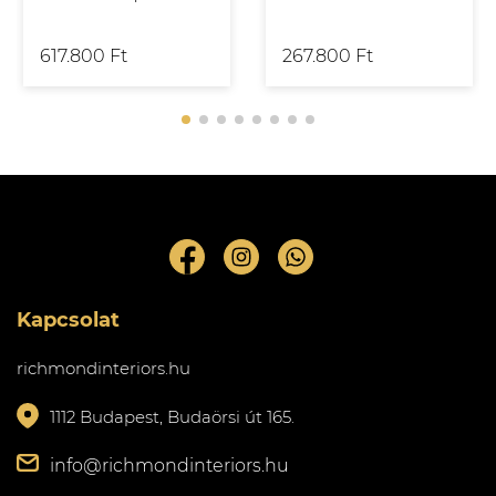
617.800 Ft
267.800 Ft
Kapcsolat
richmondinteriors.hu
1112 Budapest, Budaörsi út 165.
info@richmondinteriors.hu