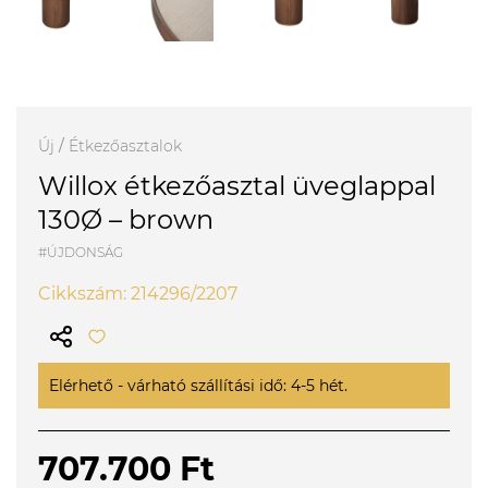
Új
/
Étkezőasztalok
Willox étkezőasztal üveglappal
130Ø – brown
#ÚJDONSÁG
Cikkszám: 214296/2207
Elérhető - várható szállítási idő: 4-5 hét.
707.700 Ft