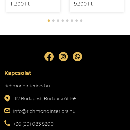
11.300 Ft
9.300 Ft
Kapcsolat
richmondinteriors.hu
1112 Budapest, Budaörsi út 165.
info@richmondinteriors.hu
+36 (30) 083 5200