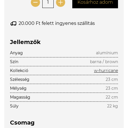
Kosárhoz adom
20.000 Ft felett ingyenes szállítás
Jellemzők
Anyag
alumínium
Szín
barna / brown
Kollekció
w-hurricane
Szélesség
23 cm
Mélység
23 cm
Magasság
22 cm
Súly
22 kg
Csomag