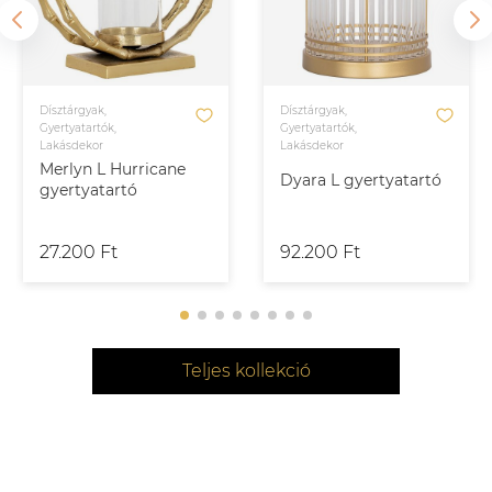
Dísztárgyak,
Dísztárgyak,
Gyertyatartók,
Gyertyatartók,
Lakásdekor
Lakásdekor
Merlyn L Hurricane
Dyara L gyertyatartó
gyertyatartó
27.200 Ft
92.200 Ft
Teljes kollekció