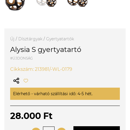
Új
/
Dísztárgyak
/
Gyertyatartók
Alysia S gyertyatartó
#ÚJDONSÁG
Cikkszám: 213981/-WL-0179
Elérhető - várható szállítási idő: 4-5 hét.
28.000 Ft