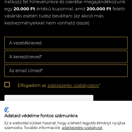
Iratkozz fel hírlevelünkre és cserébe megajándékozunk
egy
20.000 Ft
értékű kuponnal, amit
200.000 Ft
feletti
vásárlás esetén tudsz beváltani (az akció más
kedvezményekkel nem vonható össze)
A
vezetékneved
A
keresztneved
*
Az
email
címed
*
Adatkezelési
Elfogadom az
adatkezelési szabályzatot
*
szabályzat
*
CAPTCHA
Adataid védelme fontos számunkra
Ez a weboldal sütiket használ, hogy a lehető legjobb élményt nyújtsa
számodra. További információk:
adatkezelési szabályzat
Feliratkozom