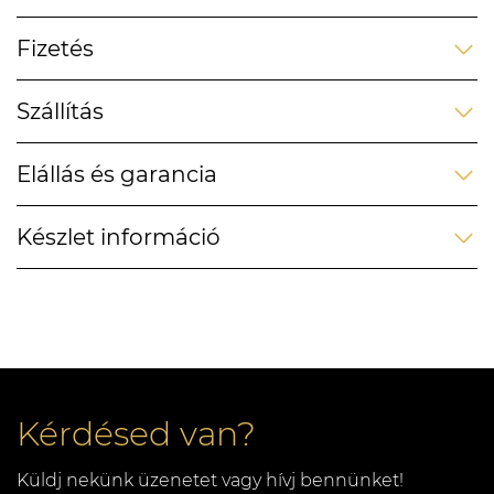
Fizetés
Szállítás
Elállás és garancia
Készlet információ
Kérdésed van?
Küldj nekünk üzenetet vagy hívj bennünket!