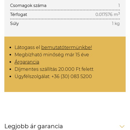
Csomagok száma
1
3
Térfogat
0.017576 m
Súly
1 kg
Látogass el
bemutatótermünkbe!
Megbízható minőség már 15 éve
Árgarancia
Díjmentes szállítás 20.000 Ft felett
Ügyfélszolgálat: +36 (30) 083 5200
Legjobb ár garancia