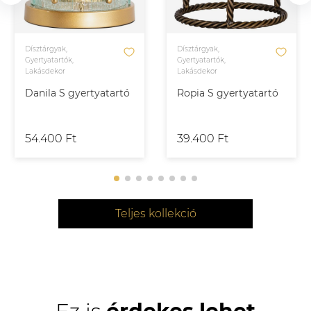
Dísztárgyak,
Dísztárgyak,
Gyertyatartók,
Gyertyatartók,
Lakásdekor
Lakásdekor
Danila S gyertyatartó
Ropia S gyertyatartó
54.400 Ft
39.400 Ft
Teljes kollekció