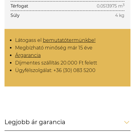
3
Térfogat
0.0513975 m
Súly
4 kg
Látogass el
bemutatótermünkbe!
Megbízható minőség már 15 éve
Árgarancia
Díjmentes szállítás 20.000 Ft felett
Ügyfélszolgálat: +36 (30) 083 5200
Legjobb ár garancia