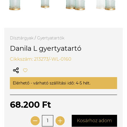
Dísztárgyak
/
Gyertyatartók
Danila L gyertyatartó
Cikkszám: 213273/-WL-0160
Elérhető - várható szállítási idő: 4-5 hét.
68.200 Ft
Kosárhoz adom