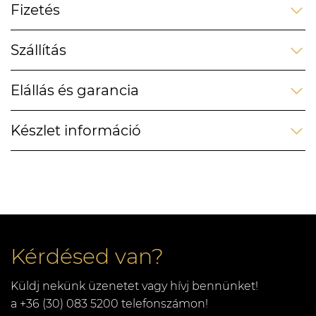
Fizetés
Szállítás
Elállás és garancia
Készlet információ
Kérdésed van?
Küldj nekünk üzenetet vagy hívj bennünket!
a +36 (30) 083 5200 telefonszámon!