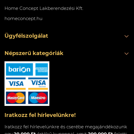
Home Concept Lakberendezési Kft.
homeconcept.hu
Ügyfélszolgálat
Népszerű kategóriák
Iratkozz fel hírlevelünkre!
Iratkozz fel hírlevelünkre és cserébe megajándékozunk
egy
20.000 Ft
értékű kuponnal, amit
200.000 Ft
feletti