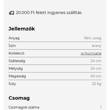
20.000 Ft felett ingyenes szállítás
Jellemzők
Anyag
fém, üveg
Szín
arany
Kollekció
w-hurricane
Szélesség
24 cm
Mélység
24 cm
Magasság
40 cm
Súly
22 kg
Csomag
Csomagok száma
1