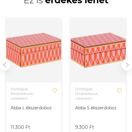
Ez is
érdekes lehet
Dísztárgyak,
Dísztárgyak,
Ékszerdobozok,
Ékszerdobozok,
Lakásdekor
Lakásdekor
Abba L ékszerdoboz
Abba S ékszerdoboz
11.300 Ft
9.300 Ft