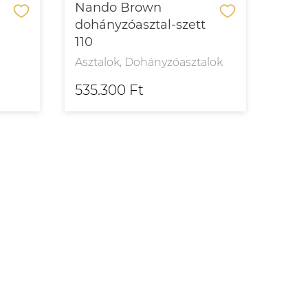
Nando Brown
Nan
dohányzóasztal-szett
dohá
110
bro
Asztalok, Dohányzóasztalok
Aszt
535.300 Ft
374