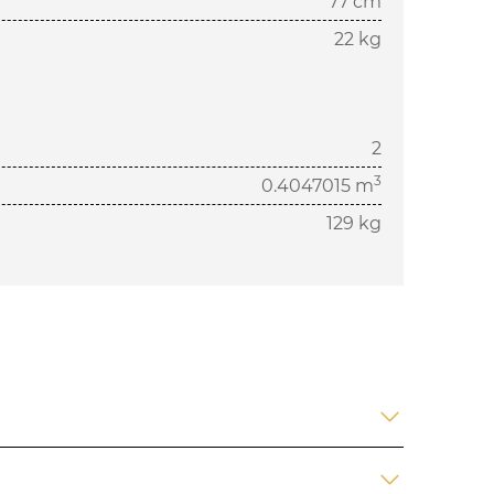
77 cm
22 kg
2
3
0.4047015 m
129 kg