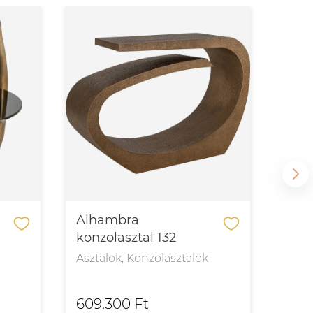
Alhambra
Ali
konzolasztal 132
étke
Asztalok, Konzolasztalok
Aszt
609.300 Ft
754