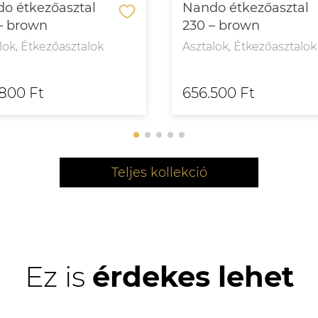
o étkezőasztal
Nando étkezőasztal
– brown
230 – brown
lok, Étkezőasztalok
Asztalok, Étkezőasztalok
800 Ft
656.500 Ft
Teljes kollekció
Ez is
érdekes lehet