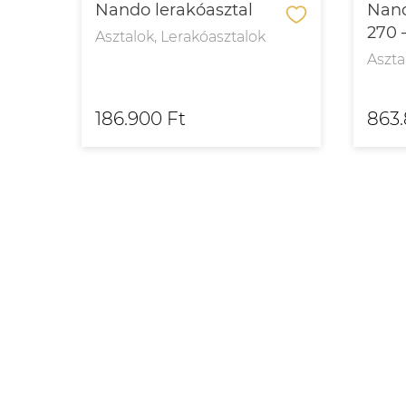
Nando lerakóasztal
Nand
–
270 
Asztalok, Lerakóasztalok
Aszta
lok
186.900 Ft
863.