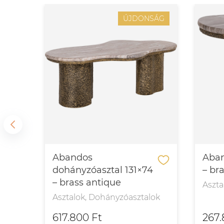
SÁG
ÚJDONSÁG
l
Abandos
Aban
dohányzóasztal 131×74
– br
– brass antique
Aszta
Asztalok, Dohányzóasztalok
617.800 Ft
267.