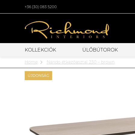
+36 (30) 083 5200
KOLLEKCIÓK
ÜLŐBÚTOROK
Home
Nando étkezőasztal 230 – brown
ÚJDONSÁG