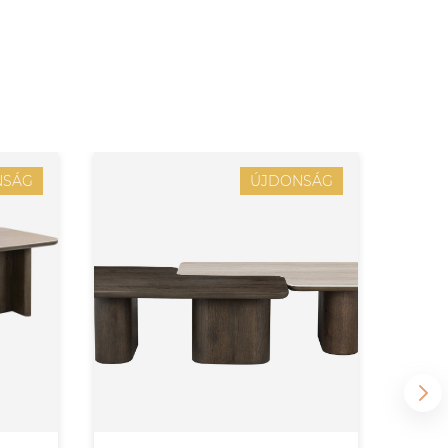
NSÁG
ÚJDONSÁG