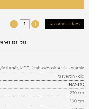
Kosárhoz adom
yenes szállítás
yfa furnér, MDF, újrahasznosított fa, kerámia
travertin / dió
NANDO
230 cm
100 cm