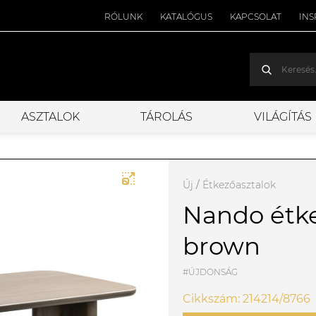
RÓLUNK
KATALÓGUS
KAPCSOLAT
INS
ASZTALOK
TÁROLÁS
VILÁGÍTÁS
Új
/
Étkezőasztalok
Nando étke
brown
#ÚJDONSÁG
Cikkszám: 214214/8766