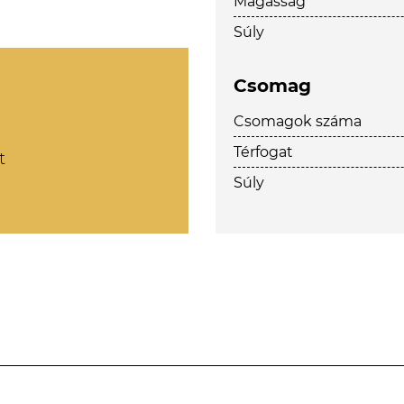
Magasság
Súly
Csomag
Csomagok száma
Térfogat
t
Súly