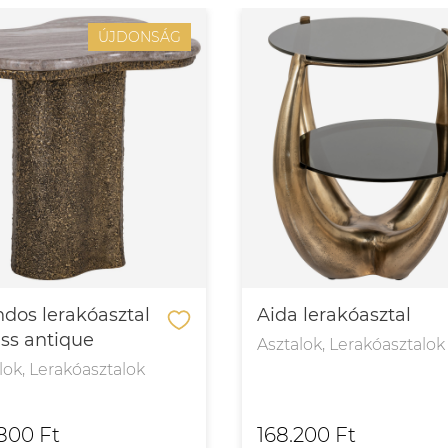
ÚJDONSÁG
dos lerakóasztal
Aida lerakóasztal
ass antique
Asztalok, Lerakóasztalok
lok, Lerakóasztalok
800 Ft
168.200 Ft