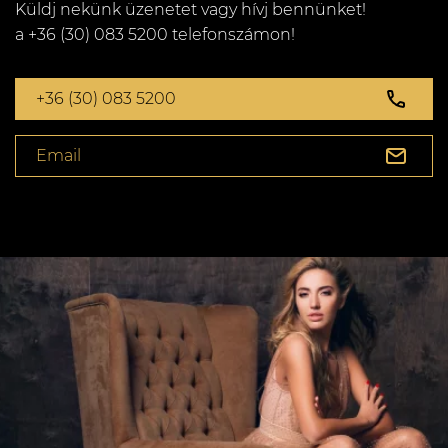
Küldj nekünk üzenetet vagy hívj bennünket!
a +36 (30) 083 5200 telefonszámon!
+36 (30) 083 5200
Email