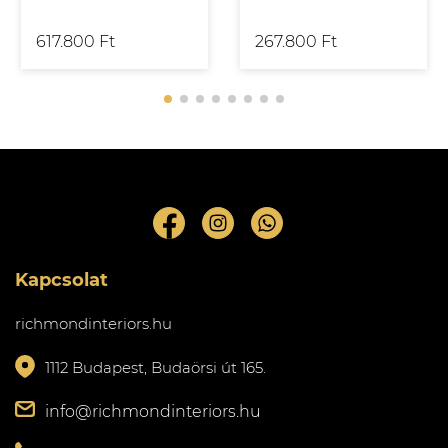
617.800 Ft
267.800 Ft
Kapcsolat
richmondinteriors.hu
1112 Budapest, Budaörsi út 165.
info@richmondinteriors.hu