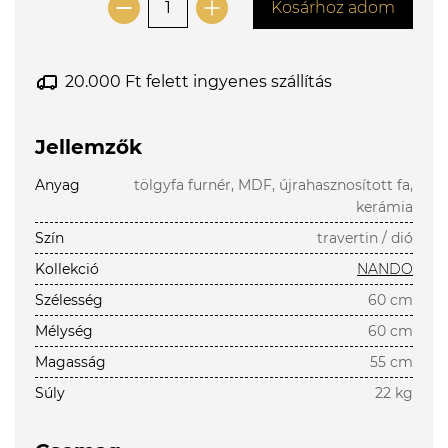
Kosárhoz adom
20.000 Ft felett ingyenes szállítás
Jellemzők
Anyag
tölgyfa furnér, MDF, újrahasznosított fa,
kerámia
Szín
travertin / dió
Kollekció
NANDO
Szélesség
60 cm
Mélység
60 cm
Magasság
55 cm
Súly
22 kg