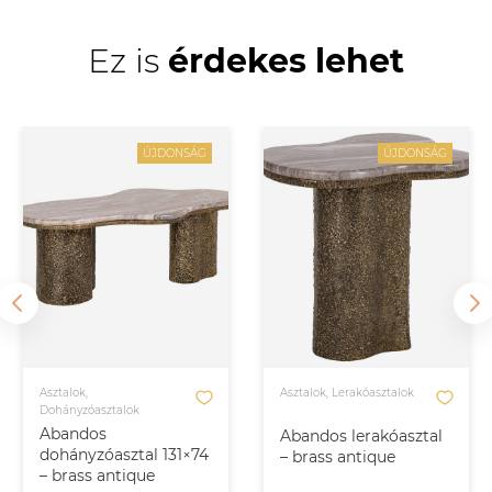
Ez is
érdekes lehet
ÚJDONSÁG
ÚJDONSÁG
Asztalok,
Asztalok, Lerakóasztalok
Dohányzóasztalok
Abandos
Abandos lerakóasztal
dohányzóasztal 131×74
– brass antique
– brass antique