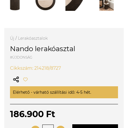
Új
/
Lerakóasztalok
Nando lerakóasztal
#ÚJDONSÁG
Cikkszám: 214218/8727
Elérhető - várható szállítási idő: 4-5 hét.
186.900 Ft