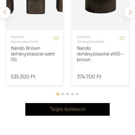
Asztalok,
Asztalok,
Dohányzóasztalok
Dohányzóasztalok
Nando Brown
Nando
dohányzóasztal-szett
dohányzóasztal ø100 –
110
brown
535.300 Ft
374.700 Ft
Teljes kollekció