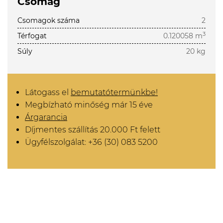
Csomag
Csomagok száma
2
3
Térfogat
0.120058 m
Súly
20 kg
Látogass el
bemutatótermünkbe!
Megbízható minőség már 15 éve
Árgarancia
Díjmentes szállítás 20.000 Ft felett
Ügyfélszolgálat: +36 (30) 083 5200