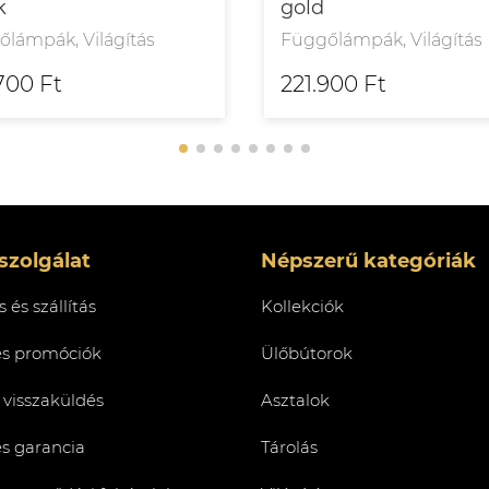
k
gold
lámpák, Világítás
Függőlámpák, Világítás
700 Ft
221.900 Ft
szolgálat
Népszerű kategóriák
 és szállítás
Kollekciók
és promóciók
Ülőbútorok
 visszaküldés
Asztalok
és garancia
Tárolás