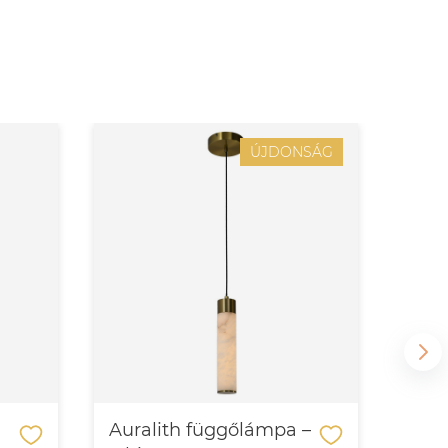
ÚJDONSÁG
Auralith függőlámpa –
Aur