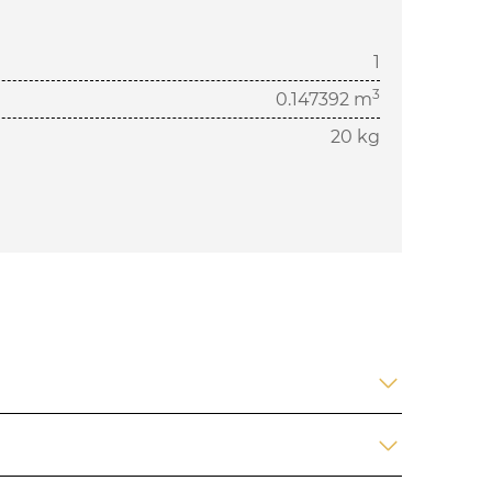
1
3
0.147392 m
20 kg