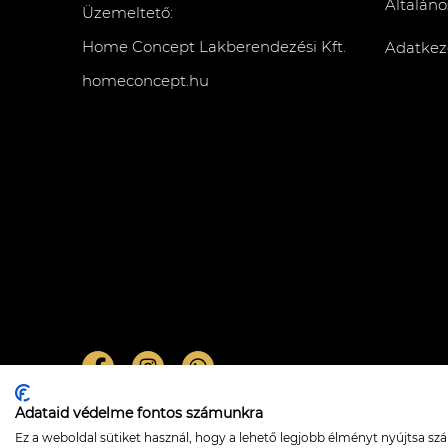
Általáno
Üzemeltető:
Home Concept Lakberendezési Kft.
Adatkeze
homeconcept.hu
Adataid védelme fontos számunkra
Zerine függőlámpa – white
Ez a weboldal sütiket használ, hogy a lehető legjobb élményt nyújtsa s