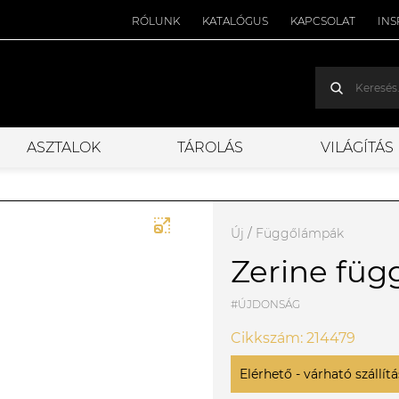
RÓLUNK
KATALÓGUS
KAPCSOLAT
INS
ASZTALOK
TÁROLÁS
VILÁGÍTÁS
Új
/
Függőlámpák
Zerine füg
#ÚJDONSÁG
Cikkszám: 214479
Elérhető - várható szállítás