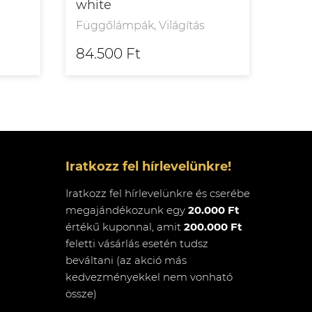
white
bras
Függőlámpák, Világítás
Függ
84.500 Ft
504
Iratkozz fel hírlevelünkre!
Iratkozz fel hírlevelünkre és cserébe
megajándékozunk egy
20.000 Ft
értékű kuponnal, amit
200.000 Ft
feletti vásárlás esetén tudsz
beváltani (az akció más
kedvezményekkel nem vonható
össze)