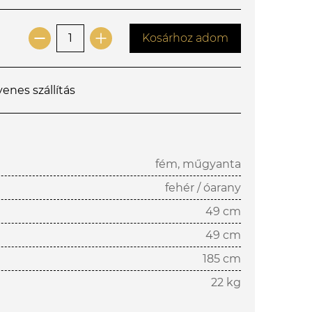
Kosárhoz adom
yenes szállítás
fém, műgyanta
fehér / óarany
49 cm
49 cm
185 cm
22 kg