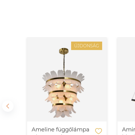
SÁG
ÚJDONSÁG
–
Ameline függőlámpa
Amir