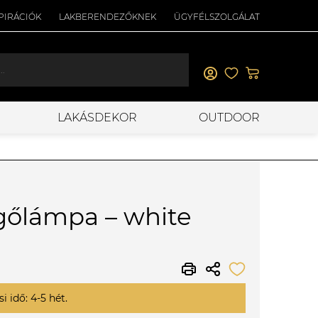
PIRÁCIÓK
LAKBERENDEZŐKNEK
ÜGYFÉLSZOLGÁLAT
LAKÁSDEKOR
OUTDOOR
gőlámpa – white
i idő: 4-5 hét.