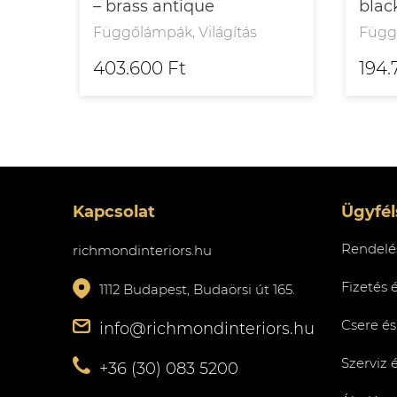
– brass antique
blac
Függőlámpák, Világítás
Függő
403.600 Ft
194.
Kapcsolat
Ügyfél
Rendelés
richmondinteriors.hu
Fizetés 
1112 Budapest, Budaörsi út 165.
Csere és
info@richmondinteriors.hu
Szerviz 
+36 (30) 083 5200