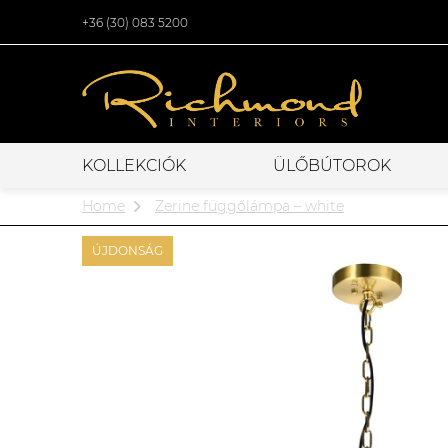
+36 (30) 083 5200
KOLLEKCIÓK
ÜLŐBÚTOROK
Home
Zerine függőlámpa – white
ÚJDONSÁG