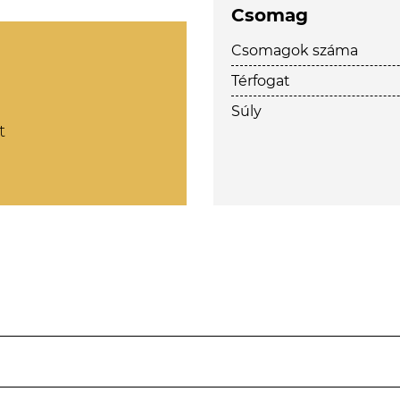
Csomag
Csomagok száma
Térfogat
Súly
t