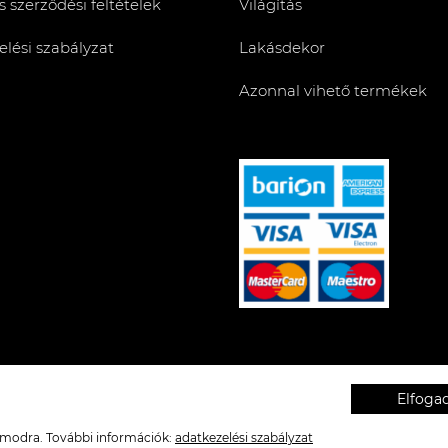
s szerződési feltételek
Világítás
lési szabályzat
Lakásdekor
Azonnal vihető termékek
Elfog
zámodra. További információk:
adatkezelési szabályzat