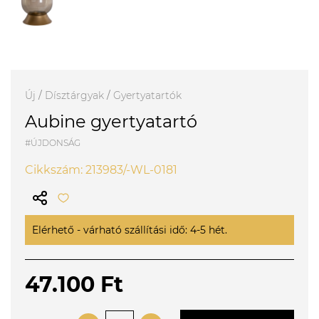
Új
/
Dísztárgyak
/
Gyertyatartók
Aubine gyertyatartó
#ÚJDONSÁG
Cikkszám: 213983/-WL-0181
Elérhető - várható szállítási idő: 4-5 hét.
47.100 Ft