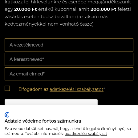
Iratkozz fel hírlevelünkre és cserébe megajándékozunk
egy
20.000 Ft
értékű kuponnal, amit
200.000 Ft
feletti
vásárlás esetén tudsz beváltani (az akció más
kedvezményekkel nem vonható össze)
A
vezetékneved
A
keresztneved
*
Az
email
címed
*
Adatkezelési
Elfogadom az
adatkezelési szabályzatot
*
szabályzat
*
CAPTCHA
Adataid védelme fontos számunkra
Ez a weboldal sütiket használ, hogy a lehető legjobb élményt nyújtsa
számodra. További információk:
adatkezelési szabályzat
Feliratkozom