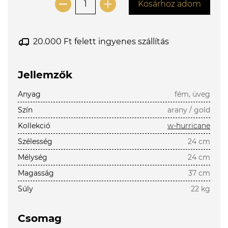
Kosárhoz adom
20.000 Ft felett ingyenes szállítás
Jellemzők
Anyag
fém, üveg
Szín
arany / gold
Kollekció
w-hurricane
Szélesség
24 cm
Mélység
24 cm
Magasság
37 cm
Súly
22 kg
Csomag