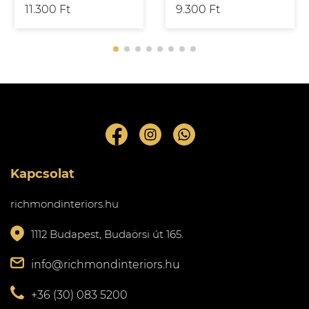
11.300 Ft
9.300 Ft
Kapcsolat
richmondinteriors.hu
1112 Budapest, Budaörsi út 165.
info@richmondinteriors.hu
+36 (30) 083 5200