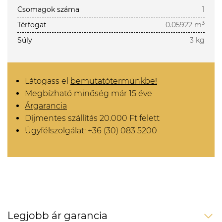
Csomagok száma
1
3
Térfogat
0.05922 m
Súly
3 kg
Látogass el
bemutatótermünkbe!
Megbízható minőség már 15 éve
Árgarancia
Díjmentes szállítás 20.000 Ft felett
Ügyfélszolgálat: +36 (30) 083 5200
Legjobb ár garancia