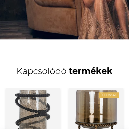
Kapcsolódó
termékek
ÚJDONSÁG