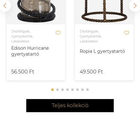
Dísztárgyak,
Dísztárgyak,
Gyertyatartók,
Gyertyatartók,
Lakásdekor
Lakásdekor
Edison Hurricane
Ropia L gyertyatartó
gyertyatartó
56.500 Ft
49.500 Ft
Teljes kollekció