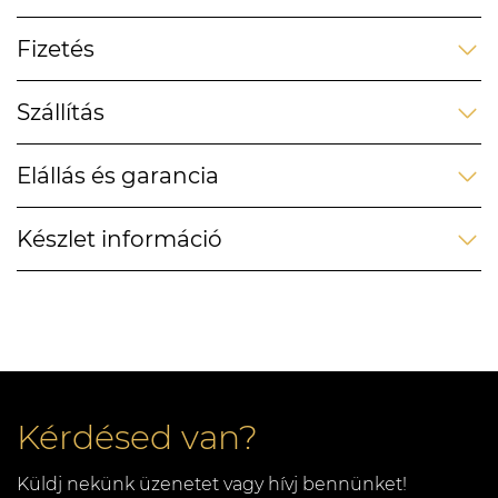
Fizetés
Szállítás
Elállás és garancia
Készlet információ
Kérdésed van?
Küldj nekünk üzenetet vagy hívj bennünket!