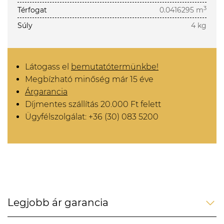
3
Térfogat
0.0416295 m
Súly
4 kg
Látogass el
bemutatótermünkbe!
Megbízható minőség már 15 éve
Árgarancia
Díjmentes szállítás 20.000 Ft felett
Ügyfélszolgálat: +36 (30) 083 5200
Legjobb ár garancia