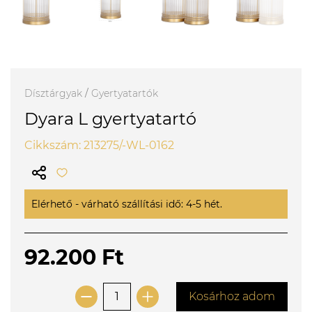
Dísztárgyak
/
Gyertyatartók
Dyara L gyertyatartó
Cikkszám: 213275/-WL-0162
Elérhető - várható szállítási idő: 4-5 hét.
92.200 Ft
Kosárhoz adom