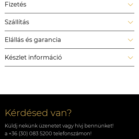
Fizetés
Szállítás
Elállás és garancia
Készlet információ
Kérdésed van?
Küldj nekünk üzenetet vagy hívj bennünket!
a +36 (30) 083 5200 telefonszámon!