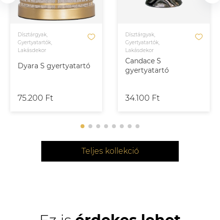
Dísztárgyak,
Dísztárgyak,
Gyertyatartók,
Gyertyatartók,
Lakásdekor
Lakásdekor
Candace S
Dyara S gyertyatartó
gyertyatartó
75.200 Ft
34.100 Ft
Teljes kollekció