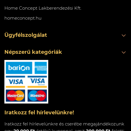
Home Concept Lakberendezési Kft.
homeconcept.hu
Ügyfélszolgálat
Népszerű kategóriák
Iratkozz fel hírlevelünkre!
Iratkozz fel hírlevelünkre és cserébe megajándékozunk
egy
20.000 Ft
értékű kuponnal, amit
200.000 Ft
feletti