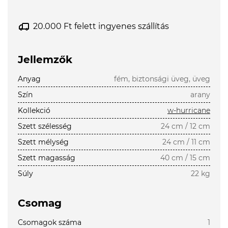
20.000 Ft felett ingyenes szállítás
Jellemzők
Anyag
fém, biztonsági üveg, üveg
Szín
arany
Kollekció
w-hurricane
Szett szélesség
24 cm / 12 cm
Szett mélység
24 cm / 11 cm
Szett magasság
40 cm / 15 cm
Súly
22 kg
Csomag
Csomagok száma
1