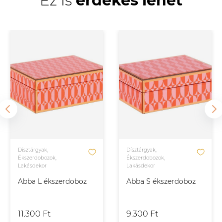
Ez is
érdekes lehet
Dísztárgyak,
Dísztárgyak,
Ékszerdobozok,
Ékszerdobozok,
Lakásdekor
Lakásdekor
Abba L ékszerdoboz
Abba S ékszerdoboz
11.300 Ft
9.300 Ft